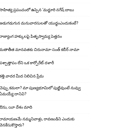
సాహిత్య ప్రపంచంలో ఉప్పెన ‘మద్దూరి నగేష్ బాబు
అడుగ‌డుగున మ‌నువార‌సుల‌తో యుద్ధంఎందుకంటే?
రాజ్యాంగ హక్కులపై పితృస్వామ్య పెత్తనం
మతాతీత మానవతకు చిరునామా-సంత్ కబీర్ నామా
పశ్చాత్తాపం లేని ఒక కార్పోరేట్ దళారీ
కత్తి వాదర మీద నిలిచిన ప్రేమ
చెప్పు క‌మ‌లా? మా పుణ్యభూమిలో పుట్టివుంటే నువ్వు
ఏమయ్యే దానివి?
ఔను, యీ దేశం మాది
రామాయణమే నమ్మనివాళ్లు, రావణుడిని ఎందుకు
వెనకేసుకొస్తారు?