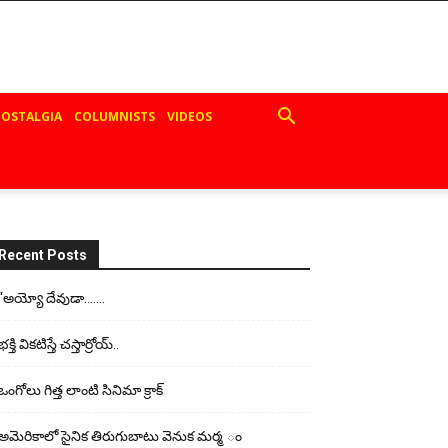
OSTALGIA
COLUMNISTS
VIDEOS
Recent Posts
“అయ్యో దేవుడా…….
భ‌క్తి విక‌టిస్తే చ‌స్తార్రోయ్‌..
ఒంగోలు గిత్త లాంటి సినిమా క్రాక్
అమెరికాలో సైనిక తిరుగుబాటు వెనుక మర్మ ం