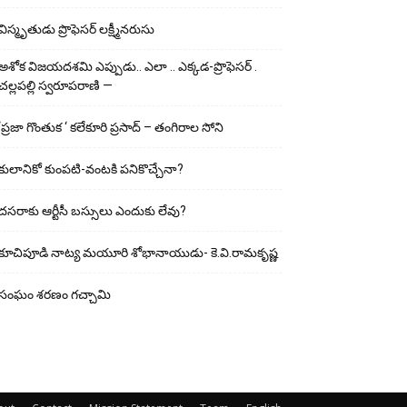
విస్మృతుడు ప్రొఫెసర్ లక్ష్మీనరుసు
అశోక విజ‌య‌ద‌శ‌మి ఎప్పుడు.. ఎలా .. ఎక్క‌డ‌-ప్రొఫెసర్ .
చల్లపల్లి స్వరూపరాణి —
‘ప్రజా గొంతుక ‘ కలేకూరి ప్రసాద్ – తంగిరాల సోని
కులానికో కుంప‌టి-వంట‌కి ప‌నికొచ్చేనా?
ద‌స‌రాకు ఆర్టీసీ బ‌స్సులు ఎందుకు లేవు?
కూచిపూడి నాట్య మ‌యూరి శోభానాయుడు- కె.వి.రామకృష్ణ
సంఘం శరణం గచ్చామి