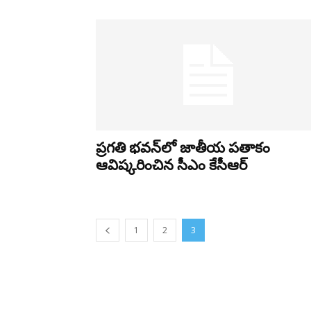
ప్రగతి భవన్‌లో జాతీయ పతాకం
ఆవిష్కరించిన సీఎం కేసీఆర్‌
1
2
3