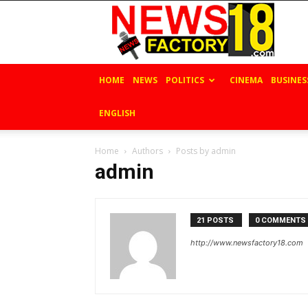
News
Factory
18
HOME
NEWS
POLITICS
CINEMA
BUSINES
ENGLISH
Home
Authors
Posts by admin
admin
21 POSTS
0 COMMENTS
http://www.newsfactory18.com