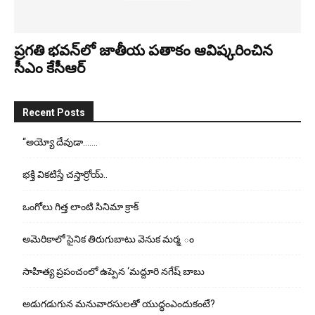
ప్రగతి భవన్‌లో జాతీయ పతాకం ఆవిష్కరించిన
సీఎం కేసీఆర్‌
Recent Posts
“అయ్యో దేవుడా…….
భ‌క్తి విక‌టిస్తే చ‌స్తార్రోయ్‌..
ఒంగోలు గిత్త లాంటి సినిమా క్రాక్
అమెరికాలో సైనిక తిరుగుబాటు వెనుక మర్మ ం
సాహిత్య ప్రపంచంలో ఉప్పెన ‘మద్దూరి నగేష్ బాబు
అడుగ‌డుగున మ‌నువార‌సుల‌తో యుద్ధంఎందుకంటే?