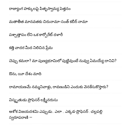
రాజ్యాంగ హక్కులపై పితృస్వామ్య పెత్తనం
మతాతీత మానవతకు చిరునామా-సంత్ కబీర్ నామా
పశ్చాత్తాపం లేని ఒక కార్పోరేట్ దళారీ
కత్తి వాదర మీద నిలిచిన ప్రేమ
చెప్పు క‌మ‌లా? మా పుణ్యభూమిలో పుట్టివుంటే నువ్వు ఏమయ్యే దానివి?
ఔను, యీ దేశం మాది
రామాయణమే నమ్మనివాళ్లు, రావణుడిని ఎందుకు వెనకేసుకొస్తారు?
విస్మృతుడు ప్రొఫెసర్ లక్ష్మీనరుసు
అశోక విజ‌య‌ద‌శ‌మి ఎప్పుడు.. ఎలా .. ఎక్క‌డ‌-ప్రొఫెసర్ . చల్లపల్లి
స్వరూపరాణి —