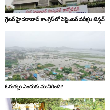
గ్రేట‌ర్ హైద‌రాబాద్ కాంగ్రెస్‌లో సెప్టెంబ‌ర్ ప‌రీక్ష‌ల టెన్ష‌న్‌
ఓరుగల్లు ఎందుకు మునిగింది?