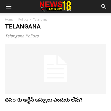
Home
Politics
Telangana
TELANGANA
Telangana Politics
ద‌స‌రాకు ఆర్టీసీ బ‌స్సులు ఎందుకు లేవు?