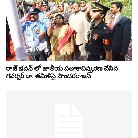
రాజ్ భవన్ లో జాతీయ పతాకావిష్కరణ చేసిన
గవర్నర్ డా. తమిళిసై సౌందరరాజన్