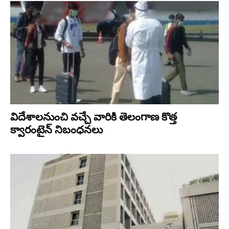
విదేశాలనుంచి వచ్చే వారికి తెలంగాణ కొత్త
క్వారంటైన్‌ నిబంధనలు