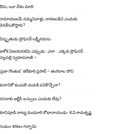
ఔను, యీ దేశం మాది
రామాయణమే నమ్మనివాళ్లు, రావణుడిని ఎందుకు
వెనకేసుకొస్తారు?
విస్మృతుడు ప్రొఫెసర్ లక్ష్మీనరుసు
అశోక విజ‌య‌ద‌శ‌మి ఎప్పుడు.. ఎలా .. ఎక్క‌డ‌-ప్రొఫెసర్ .
చల్లపల్లి స్వరూపరాణి —
‘ప్రజా గొంతుక ‘ కలేకూరి ప్రసాద్ – తంగిరాల సోని
కులానికో కుంప‌టి-వంట‌కి ప‌నికొచ్చేనా?
ద‌స‌రాకు ఆర్టీసీ బ‌స్సులు ఎందుకు లేవు?
కూచిపూడి నాట్య మ‌యూరి శోభానాయుడు- కె.వి.రామకృష్ణ
సంఘం శరణం గచ్చామి