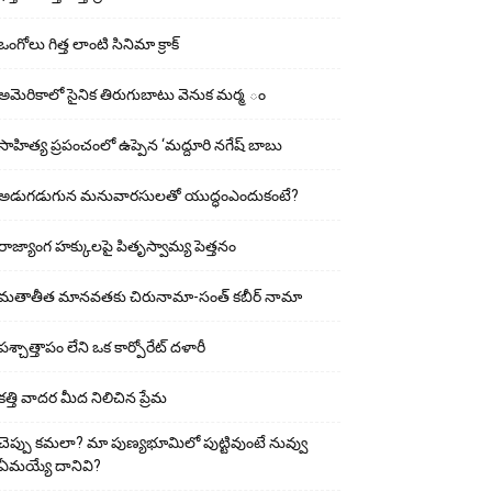
ఒంగోలు గిత్త లాంటి సినిమా క్రాక్
అమెరికాలో సైనిక తిరుగుబాటు వెనుక మర్మ ం
సాహిత్య ప్రపంచంలో ఉప్పెన ‘మద్దూరి నగేష్ బాబు
అడుగ‌డుగున మ‌నువార‌సుల‌తో యుద్ధంఎందుకంటే?
రాజ్యాంగ హక్కులపై పితృస్వామ్య పెత్తనం
మతాతీత మానవతకు చిరునామా-సంత్ కబీర్ నామా
పశ్చాత్తాపం లేని ఒక కార్పోరేట్ దళారీ
కత్తి వాదర మీద నిలిచిన ప్రేమ
చెప్పు క‌మ‌లా? మా పుణ్యభూమిలో పుట్టివుంటే నువ్వు
ఏమయ్యే దానివి?