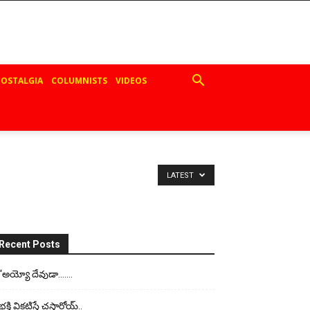
OSTALGIA
COLUMNISTS
VIDEOS
LATEST
Recent Posts
“అయ్యో దేవుడా…….
భ‌క్తి విక‌టిస్తే చ‌స్తార్రోయ్‌..