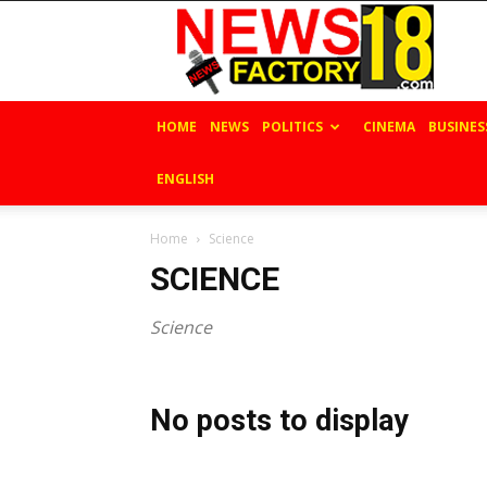
News
Factory
18
HOME
NEWS
POLITICS
CINEMA
BUSINES
ENGLISH
Home
Science
SCIENCE
Science
No posts to display