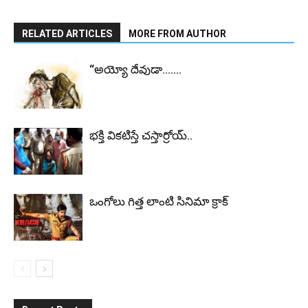
RELATED ARTICLES
MORE FROM AUTHOR
“అయ్యో దేవుడా…….
భ‌క్తి విక‌టిస్తే చ‌స్తార్రోయ్‌..
ఒంగోలు గిత్త లాంటి సినిమా క్రాక్