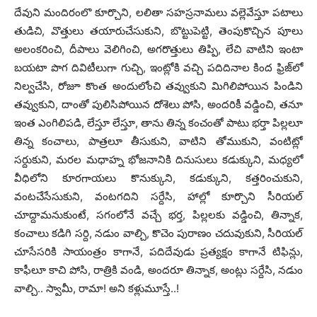
దేవుని మందిరంలొ కూర్చొని, లలితా సహస్రనామలు వల్లెవేస్తూ పటాలు
తుడిచి, వొత్తులు తయారుచేసుకుని, బొట్టుపెట్టి, తెంపుకొచ్చిన పూలు
అలంకరించి, దీపాలు వెలిగించి, అగరొత్తులు తిప్పి, లేచి వాటిని ఇంటా
బయటా పొగ దివిటీలుగా గుచ్చి, ఇంట్లోకి వచ్చి పదిదినాల కింద ఫ్రిజ్‌లో
నిల్వచేసి, రోజూ కొంత అందులోంచి తవ్వుకుని మిగిలిపోయిన పిండిని
తవ్వుకుని, దాంతో పులిసిపోయిన దోశెలు పోసి, అందరికీ వడ్డించి, తనూ
ఇంత ఎంగిలిపడి, లేస్తూ లేస్తూ, తాను తిన్న కంచంతో పాటు భర్తా పిల్లలూ
తిన్న కంచాలు, పాత్రలూ తీసుకుని, వాటిని తోముకుని, వంటిట్లో
సర్దుకుని, మరల మధాహ్న భోజనానికి దినుసులు కడుక్కుని, మధ్యలో
వీధిలోని కూరగాయలు కొనుక్కుని, కడుక్కుని, కత్తరించుకుని,
వంటచేసేసుకుని, వంటగదిని సర్దేసి, హాల్లో కూర్చొని సీరియల్
చూద్దామనుకుంటే, సగంలోనే వచ్చే భర్త, పిల్లలకు వడ్డించి, తిన్నాక,
కంచాలు కడిగి సర్ది, నడుం వాల్చి, కొచెం పురాణం చదువుకుని, సీరియల్
చూసేసరికి సాయంత్రం కాగానే, పదిదేవుడు ప్రత్యక్షం కాగానే టిఫిన్లు,
కాఫీలూ కాచి పోసి, రాత్రికి వండి, అందరూ తిన్నాక, అంట్లు సర్దేసి, నడుం
వాల్చి.. స్వామీ, రామా! అని కళ్లుమూస్తే..!