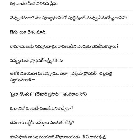
కత్తి వాదర మీద నిలిచిన ప్రేమ
చెప్పు క‌మ‌లా? మా పుణ్యభూమిలో పుట్టివుంటే నువ్వు ఏమయ్యే దానివి?
ఔను, యీ దేశం మాది
రామాయణమే నమ్మనివాళ్లు, రావణుడిని ఎందుకు వెనకేసుకొస్తారు?
విస్మృతుడు ప్రొఫెసర్ లక్ష్మీనరుసు
అశోక విజ‌య‌ద‌శ‌మి ఎప్పుడు.. ఎలా .. ఎక్క‌డ‌-ప్రొఫెసర్ . చల్లపల్లి
స్వరూపరాణి —
‘ప్రజా గొంతుక ‘ కలేకూరి ప్రసాద్ – తంగిరాల సోని
కులానికో కుంప‌టి-వంట‌కి ప‌నికొచ్చేనా?
ద‌స‌రాకు ఆర్టీసీ బ‌స్సులు ఎందుకు లేవు?
కూచిపూడి నాట్య మ‌యూరి శోభానాయుడు- కె.వి.రామకృష్ణ