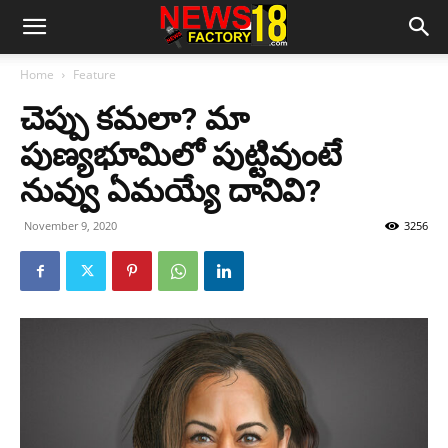
Home
Feature
చెప్పు క‌మ‌లా? మా
పుణ్యభూమిలో పుట్టివుంటే
నువ్వు ఏమయ్యే దానివి?
November 9, 2020
3256