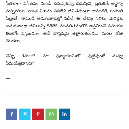
సీతలాగా పసితనం నుండి చదువుకున్న చదువుని, బ్రతుకుకి అర్థాన్ని
మర్చిపోయి, సొంత వికాసం వదిలేసి జీవితమంతా రాముడీకీ, రాముడి
పిల్లలకీ, రాముడి అడుగుజాడల్లో నడిచే ఈ దేశపు సగటు మెదళ్లకు
అనుగుణంగా జీవితాన్ని దేకిదేకి ముసలితనంలోకి అస్తమించే సమయం
కలలోకి వస్తుండగా, అదే వాస్తవమై తెల్లారుతుంది… మరల రోజు
మొదలు…
చెప్పు క‌మ‌లా? మా పుణ్యభూమిలో పుట్టివుంటే నువ్వు
ఏమయ్యేదానివి?
—