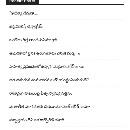
Recent Posts
“అయ్యో దేవుడా…….
భ‌క్తి విక‌టిస్తే చ‌స్తార్రోయ్‌..
ఒంగోలు గిత్త లాంటి సినిమా క్రాక్
అమెరికాలో సైనిక తిరుగుబాటు వెనుక మర్మ ం
సాహిత్య ప్రపంచంలో ఉప్పెన ‘మద్దూరి నగేష్ బాబు
అడుగ‌డుగున మ‌నువార‌సుల‌తో యుద్ధంఎందుకంటే?
రాజ్యాంగ హక్కులపై పితృస్వామ్య పెత్తనం
మతాతీత మానవతకు చిరునామా-సంత్ కబీర్ నామా
పశ్చాత్తాపం లేని ఒక కార్పోరేట్ దళారీ