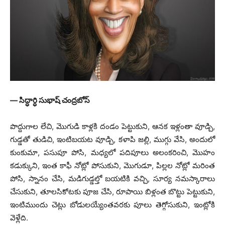
— సిద్ధార్ధి సుభాష్ చంద్రబోస్
పొద్దుగాల లేచి, మొగుడి కాళ్లకి దండం పెట్టుకుని, ఆనక ఇళ్లంతా వూడ్చి,
గుడ్డతో తుడిచి, ఇంటిబయట వూడ్చి, కళాపి జల్లి, ముగ్గు వేసి, అందులో
కుంకుమా, పసుపూ పోసి, మధ్యలో పదిపూలు అలంకరించి, మొహం
కడుక్కుని, ఇంత కాఫీ నోట్లో పోసుకుని, మొగుడూ, పిల్లల నోట్లో మరింత
పోసి, స్నానం చేసి, మడిగుడ్డల్తో బయటికి వచ్చి, సూర్య నమస్కారాలు
చేసుకుని, తూలసికోటకు పూజ చేసి, రూపాయి బిళ్లంత బొట్టు పెట్టుకుని,
ఇంటిముందు చెట్లు బోడులయ్యేంతవరకు పూలు తెగ్గోసుకుని, ఇంట్లోకి
వెళ్లేది.