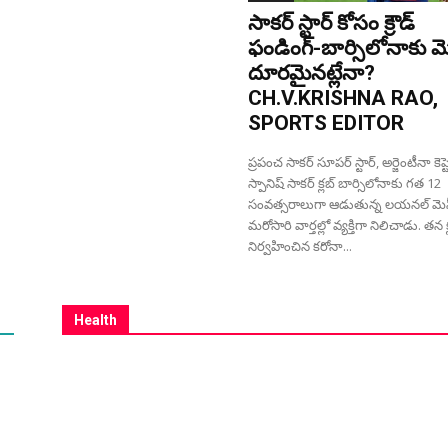
సాకర్ స్టార్ కోసం క్రౌడ్
ఫండింగ్-బార్సిలోనాకు మె
దూరమైనట్లేనా?
CH.V.KRISHNA RAO,
SPORTS EDITOR
ప్రపంచ సాకర్ సూపర్ స్టార్, అర్జెంటీనా కెప్ట
స్పానిష్ సాకర్ క్లబ్ బార్సిలోనాకు గత 12
సంవత్సరాలుగా ఆడుతున్న లయనల్ మెస్
మరోసారి వార్తల్లో వ్యక్తిగా నిలిచాడు. తన క
నిర్వహించిన కరోనా...
Health