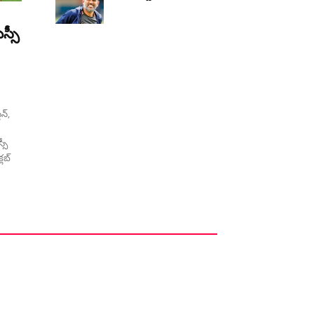
స్సీ
ెన్,
సీ
్లబ్