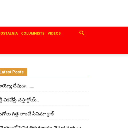
OSTALGIA
COLUMNISTS
VIDEOS
Latest Posts
అయ్యో దేవుడా…….
్తి విక‌టిస్తే చ‌స్తార్రోయ్‌..
గోలు గిత్త లాంటి సినిమా క్రాక్
మెరికాలో సైనిక తిరుగుబాటు వెనుక మర్మ ం