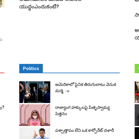
యుద్ధంఎందుకంటే?
స
అ
య
డు
Politics
అమెరికాలో సైనిక తిరుగుబాటు వెనుక
మర్మ ం
వు?
రాజ్యాంగ హక్కులపై పితృస్వామ్య
పెత్తనం
పశ్చాత్తాపం లేని ఒక కార్పోరేట్ దళారీ