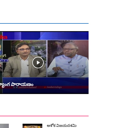
్యాంగ పారాయ‌ణం
అశోక విజ‌య‌ద‌శ‌మి