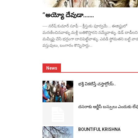
“అయ్యో దేవుడా…….
---- నరేష్ కుమార్ సూఫీ -- క్రీస్తుకు పూర్వమే… ఈజిప్టులో
మరణించినవాళ్ళు మళ్లీ బతికొస్తారని నమ్మేవాళ్ళు. డెడ్ బాడీలని
మమ్మీఫై చేసి భద్రంగా దాచిపెట్టేవాళ్ళు. ఎవడి స్థోమతని బట్టి వా
వస్తువులు, బంగారం కొన్నిసార్లు...
News
భ‌క్తి విక‌టిస్తే చ‌స్తార్రోయ్‌..
ద‌స‌రాకు ఆర్టీసీ బ‌స్సులు ఎందుకు లే
BOUNTIFUL KRISHNA