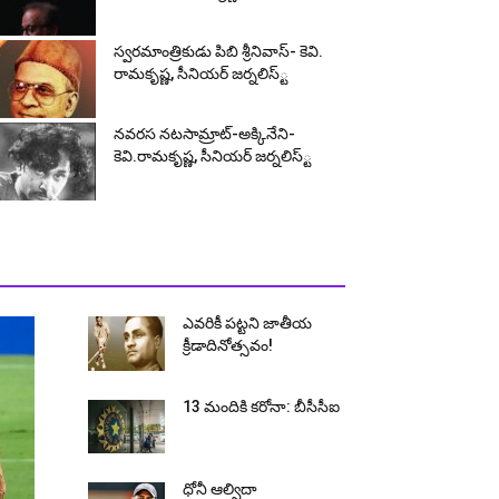
స్వ‌ర‌మాంత్రికుడు పిబి శ్రీనివాస్‌- కెవి.
రామ‌కృష్ణ, సీనియ‌ర్ జ‌ర్న‌లిస్్ట‌
న‌వ‌ర‌స న‌ట‌సామ్రాట్‌-అక్కినేని-
కెవి.రామ‌కృష్ణ‌, సీనియ‌ర్ జ‌ర్న‌లిస్్ట‌
ఎవరికీ పట్టని జాతీయ
క్రీడాదినోత్సవం!
13 మందికి కరోనా: బీసీసీఐ
ధోనీ ఆల్విదా