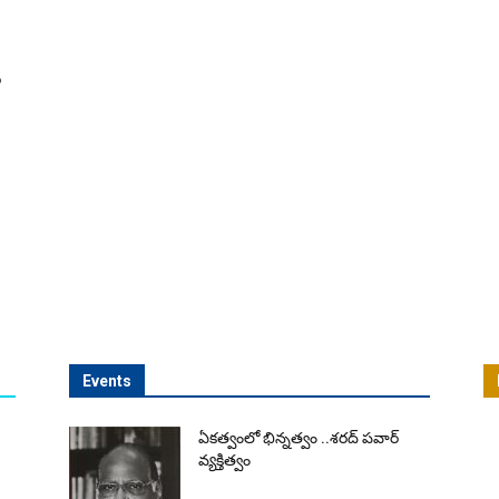
ి
Events
ఏకత్వంలో భిన్నత్వం ..శరద్ పవార్
వ్యక్తిత్వం