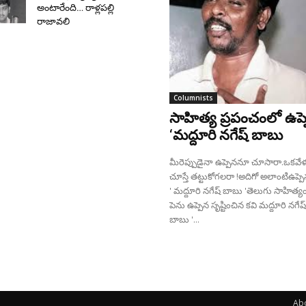
అంటారేంది… రాళ్ల‌ప‌ల్లి
రాజావ‌లి
Columnists
సాహిత్య ప్రపంచంలో ఉప్
‘మద్దూరి నగేష్ బాబు
మీరెప్పుడైనా ఉప్పెననూ చూసారా.ఒకవే
చూస్తే తట్టుకోగలరా !అదిగో అలాంటిఉప్పెన
' మద్దూరి నగేష్ బాబు 'తెలుగు సాహిత్య
పెను ఉప్పెన సృష్టించిన కవి మద్దూరి నగేష్
బాబు '...
Ab