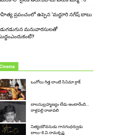
ాహిత్య ప్రపంచంలో ఉప్పెన ‘మద్దూరి నగేష్ బాబు
డుగ‌డుగున మ‌నువార‌సుల‌తో
ుద్ధంఎందుకంటే?
Cinema
ఒంగోలు గిత్త లాంటి సినిమా క్రాక్
బాలసుబ్ర‌హ్మ‌ణ్యం లేడు అంటారేంది…
రాళ్ల‌ప‌ల్లి రాజావ‌లి
నిత్య‌యౌవ‌నుడు గాన‌గంధ‌ర్వుడు
బాలు-కె.వి.రామకృష్ణ