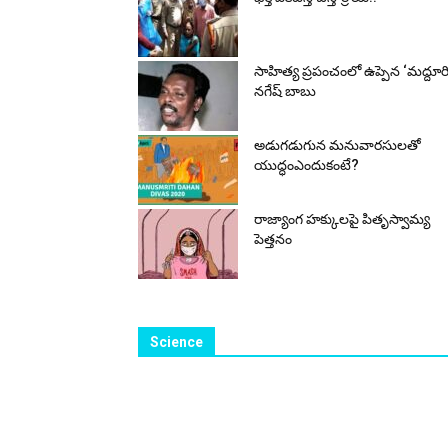
సాహిత్య ప్రపంచంలో ఉప్పెన ‘మద్దూర
నగేష్ బాబు
అడుగ‌డుగున మ‌నువార‌సుల‌తో
యుద్ధంఎందుకంటే?
రాజ్యాంగ హక్కులపై పితృస్వామ్య
పెత్తనం
Science