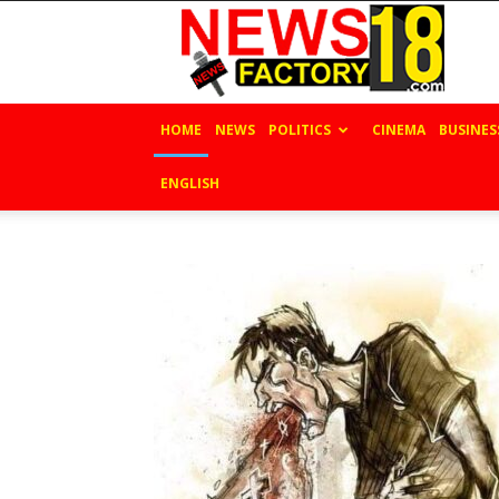
News
Factory
18
HOME
NEWS
POLITICS
CINEMA
BUSINES
ENGLISH