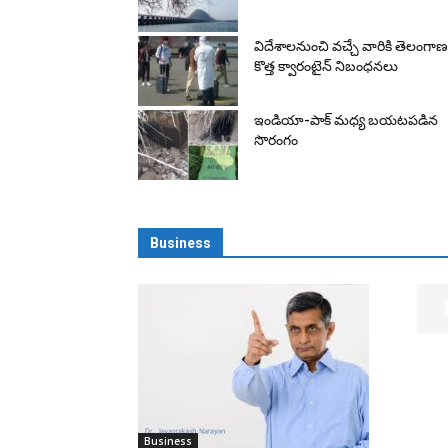
విదేశాలనుంచి వచ్చే వారికి తెలంగాణ
కొత్త క్వారంటైన్‌ నిబంధనలు
ఇండియా-పాక్‌ మధ్య బయటపడిన
సొరంగం
Business
Business