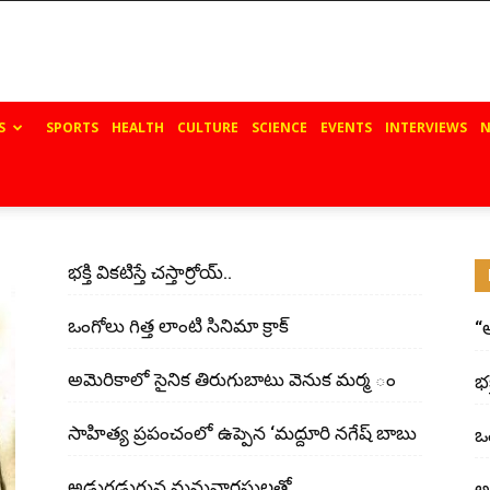
S
SPORTS
HEALTH
CULTURE
SCIENCE
EVENTS
INTERVIEWS
N
భ‌క్తి విక‌టిస్తే చ‌స్తార్రోయ్‌..
ఒంగోలు గిత్త లాంటి సినిమా క్రాక్
“
అమెరికాలో సైనిక తిరుగుబాటు వెనుక మర్మ ం
భ‌క
సాహిత్య ప్రపంచంలో ఉప్పెన ‘మద్దూరి నగేష్ బాబు
ఒం
అడుగ‌డుగున మ‌నువార‌సుల‌తో
అ