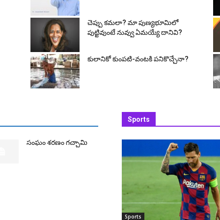
చెప్పు క‌మ‌లా? మా పుణ్యభూమిలో
పుట్టివుంటే నువ్వు ఏమయ్యే దానివి?
కులానికో కుంప‌టి-వంట‌కి ప‌నికొచ్చేనా?
Sports
సంఘం శరణం గచ్చామి
Sports