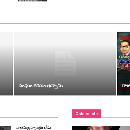
సంఘం శరణం గచ్చామి
రాజ
Columnists
బాలసుబ్ర‌హ్మ‌ణ్యం లేడు