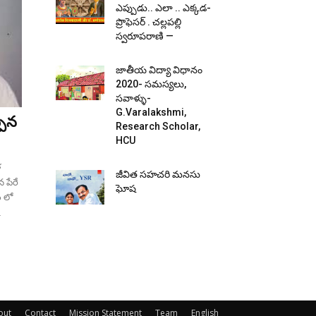
ఎప్పుడు.. ఎలా .. ఎక్క‌డ‌-
ప్రొఫెసర్ . చల్లపల్లి
స్వరూపరాణి —
జాతీయ విద్యా విధానం
2020- స‌మ‌స్య‌లు,
స‌వాళ్ళు-
G.Varalakshmi,
పెన
Research Scholar,
HCU
ళ
జీవిత సహచరి మనసు
 పేరే
ఘోష
ం లో
out
Contact
Mission Statement
Team
English