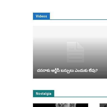
Videos
ద‌స‌రాకు ఆర్టీసీ బ‌స్సులు ఎందుకు లేవు?
Nostalgia