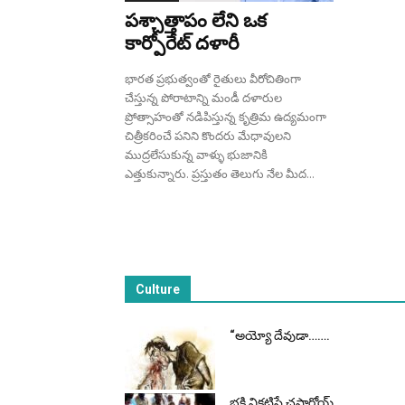
పశ్చాత్తాపం లేని ఒక
కార్పోరేట్ దళారీ
భారత ప్రభుత్వంతో రైతులు వీరోచితింగా
చేస్తున్న పోరాటాన్ని మండీ దళారుల
ప్రోత్సాహంతో నడిపిస్తున్న కృత్రిమ ఉద్యమంగా
చిత్రీకరించే పనిని కొందరు మేధావులని
ముద్రలేసుకున్న వాళ్ళు భుజానికి
ఎత్తుకున్నారు. ప్రస్తుతం తెలుగు నేల మీద...
Culture
“అయ్యో దేవుడా…….
భ‌క్తి విక‌టిస్తే చ‌స్తార్రోయ్‌..