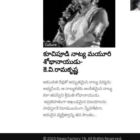
Culture
కూచిపూడి నాట్య మ‌యూరి
శోభానాయుడు-
కె.వి.రామకృష్ణ
అకుంఠిత దీక్షతో అద్భుతమైన నాట్య విద్యను
అభ్యసించి, ఆ నాట్యకళకు అంకితమైన నాట్య
కళా తపస్విని శ్రీమతి శోభానాయుడు.
అప్రతిహతంగా అఖండమైన విజయాలను
సాధిస్తూనే నిరాడంబరంగా, స్నేహశీలిగా,
అరుదైన వ్యక్తిత్వాన్ని తన సొంతం...
© 2020 News Factory 18. All Rights Reserved.