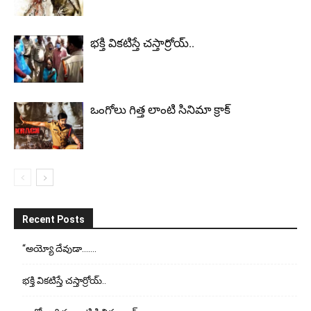
భ‌క్తి విక‌టిస్తే చ‌స్తార్రోయ్‌..
ఒంగోలు గిత్త లాంటి సినిమా క్రాక్
Recent Posts
“అయ్యో దేవుడా…….
భ‌క్తి విక‌టిస్తే చ‌స్తార్రోయ్‌..