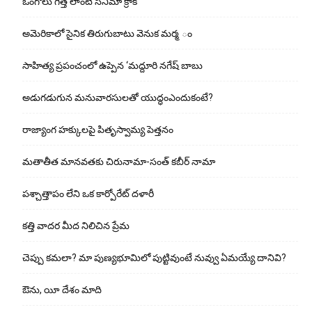
ఒంగోలు గిత్త లాంటి సినిమా క్రాక్
అమెరికాలో సైనిక తిరుగుబాటు వెనుక మర్మ ం
సాహిత్య ప్రపంచంలో ఉప్పెన ‘మద్దూరి నగేష్ బాబు
అడుగ‌డుగున మ‌నువార‌సుల‌తో యుద్ధంఎందుకంటే?
రాజ్యాంగ హక్కులపై పితృస్వామ్య పెత్తనం
మతాతీత మానవతకు చిరునామా-సంత్ కబీర్ నామా
పశ్చాత్తాపం లేని ఒక కార్పోరేట్ దళారీ
కత్తి వాదర మీద నిలిచిన ప్రేమ
చెప్పు క‌మ‌లా? మా పుణ్యభూమిలో పుట్టివుంటే నువ్వు ఏమయ్యే దానివి?
ఔను, యీ దేశం మాది