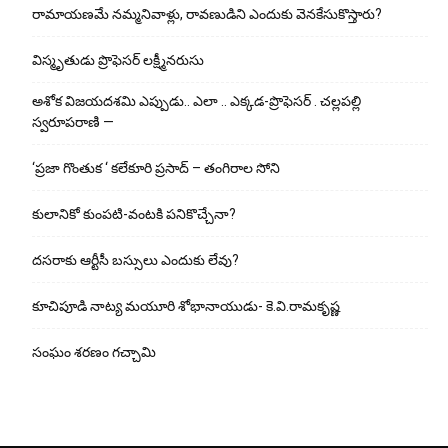
రామాయణమే నమ్మనివాళ్లు, రావణుడిని ఎందుకు వెనకేసుకొస్తారు?
విస్మృతుడు ప్రొఫెసర్ లక్ష్మీనరుసు
అశోక విజ‌య‌ద‌శ‌మి ఎప్పుడు.. ఎలా .. ఎక్క‌డ‌-ప్రొఫెసర్ . చల్లపల్లి
స్వరూపరాణి —
‘ప్రజా గొంతుక ‘ కలేకూరి ప్రసాద్ – తంగిరాల సోని
కులానికో కుంప‌టి-వంట‌కి ప‌నికొచ్చేనా?
ద‌స‌రాకు ఆర్టీసీ బ‌స్సులు ఎందుకు లేవు?
కూచిపూడి నాట్య మ‌యూరి శోభానాయుడు- కె.వి.రామకృష్ణ
సంఘం శరణం గచ్చామి