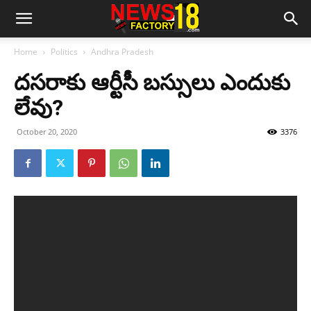
Home
Politics
Andhra Pradesh
ద‌స‌రాకు ఆర్టీసీ బ‌స్సులు ఎందుకు
లేవు?
October 20, 2020
3376