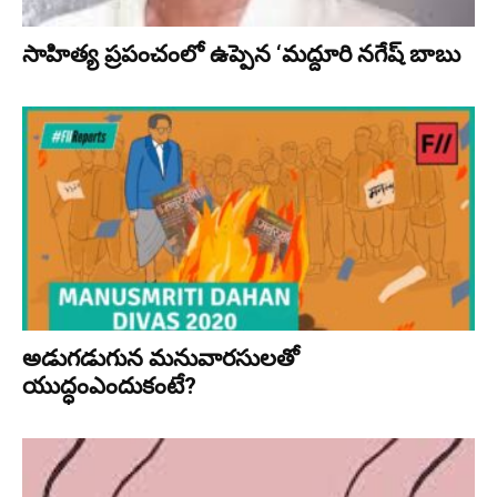
సాహిత్య ప్రపంచంలో ఉప్పెన ‘మద్దూరి నగేష్ బాబు
అడుగ‌డుగున మ‌నువార‌సుల‌తో
యుద్ధంఎందుకంటే?