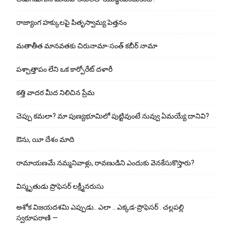
రాజ్యాంగ హక్కులపై పితృస్వామ్య పెత్తనం
మతాతీత మానవతకు చిరునామా-సంత్ కబీర్ నామా
పశ్చాత్తాపం లేని ఒక కార్పోరేట్ దళారీ
కత్తి వాదర మీద నిలిచిన ప్రేమ
చెప్పు క‌మ‌లా? మా పుణ్యభూమిలో పుట్టివుంటే నువ్వు ఏమయ్యే దానివి?
ఔను, యీ దేశం మాది
రామాయణమే నమ్మనివాళ్లు, రావణుడిని ఎందుకు వెనకేసుకొస్తారు?
విస్మృతుడు ప్రొఫెసర్ లక్ష్మీనరుసు
అశోక విజ‌య‌ద‌శ‌మి ఎప్పుడు.. ఎలా .. ఎక్క‌డ‌-ప్రొఫెసర్ . చల్లపల్లి
స్వరూపరాణి —