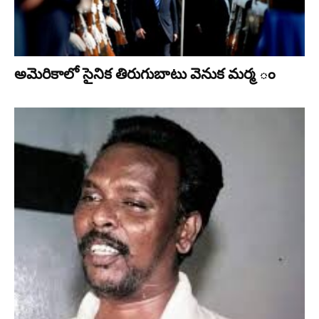
అమెరికాలో సైనిక తిరుగుబాటు వెనుక మర్మ ం