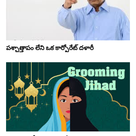
పశ్చాత్తాపం లేని ఒక కార్పోరేట్ దళారీ