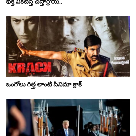
భ‌క్తి విక‌టిస్తే చ‌స్తార్రోయ్‌..
ఒంగోలు గిత్త లాంటి సినిమా క్రాక్