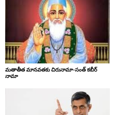
మతాతీత మానవతకు చిరునామా-సంత్ కబీర్
నామా