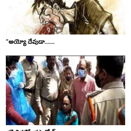
“అయ్యో దేవుడా…….