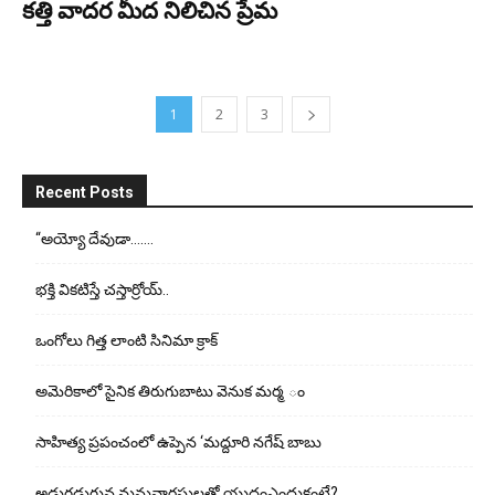
కత్తి వాదర మీద నిలిచిన ప్రేమ
1
2
3
Recent Posts
“అయ్యో దేవుడా…….
భ‌క్తి విక‌టిస్తే చ‌స్తార్రోయ్‌..
ఒంగోలు గిత్త లాంటి సినిమా క్రాక్
అమెరికాలో సైనిక తిరుగుబాటు వెనుక మర్మ ం
సాహిత్య ప్రపంచంలో ఉప్పెన ‘మద్దూరి నగేష్ బాబు
అడుగ‌డుగున మ‌నువార‌సుల‌తో యుద్ధంఎందుకంటే?