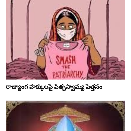
రాజ్యాంగ హక్కులపై పితృస్వామ్య పెత్తనం