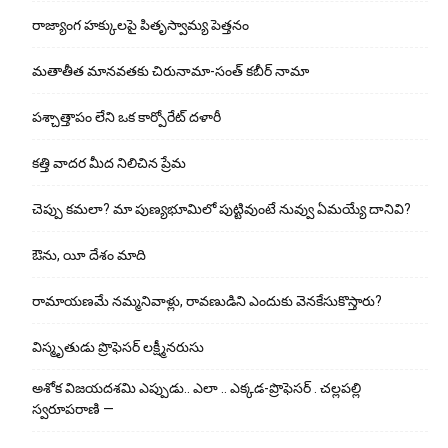
రాజ్యాంగ హక్కులపై పితృస్వామ్య పెత్తనం
మతాతీత మానవతకు చిరునామా-సంత్ కబీర్ నామా
పశ్చాత్తాపం లేని ఒక కార్పోరేట్ దళారీ
కత్తి వాదర మీద నిలిచిన ప్రేమ
చెప్పు క‌మ‌లా? మా పుణ్యభూమిలో పుట్టివుంటే నువ్వు ఏమయ్యే దానివి?
ఔను, యీ దేశం మాది
రామాయణమే నమ్మనివాళ్లు, రావణుడిని ఎందుకు వెనకేసుకొస్తారు?
విస్మృతుడు ప్రొఫెసర్ లక్ష్మీనరుసు
అశోక విజ‌య‌ద‌శ‌మి ఎప్పుడు.. ఎలా .. ఎక్క‌డ‌-ప్రొఫెసర్ . చల్లపల్లి
స్వరూపరాణి —