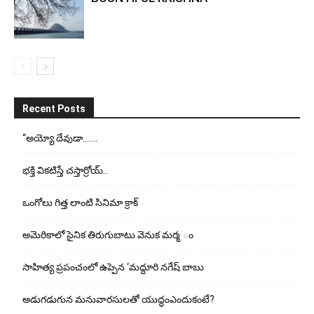
Recent Posts
“అయ్యో దేవుడా…….
భ‌క్తి విక‌టిస్తే చ‌స్తార్రోయ్‌..
ఒంగోలు గిత్త లాంటి సినిమా క్రాక్
అమెరికాలో సైనిక తిరుగుబాటు వెనుక మర్మ ం
సాహిత్య ప్రపంచంలో ఉప్పెన ‘మద్దూరి నగేష్ బాబు
అడుగ‌డుగున మ‌నువార‌సుల‌తో యుద్ధంఎందుకంటే?