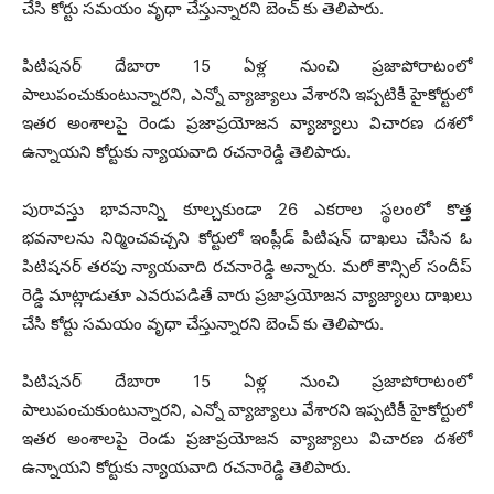
చేసి కోర్టు సమయం వృధా చేస్తున్నారని బెంచ్ కు తెలిపారు.
పిటిషనర్ దేబారా 15 ఏళ్ల నుంచి ప్రజాపోరాటంలో
పాలుపంచుకుంటున్నారని, ఎన్నో వ్యాజ్యాలు వేశారని ఇప్పటికీ హైకోర్టులో
ఇతర అంశాలపై రెండు ప్రజాప్రయోజన వ్యాజ్యాలు విచారణ దశలో
ఉన్నాయని కోర్టుకు న్యాయవాది రచనారెడ్డి తెలిపారు.
పురావస్తు భావనాన్ని కూల్చకుండా 26 ఎకరాల స్థలంలో కొత్త
భవనాలను నిర్మించవచ్చని కోర్టులో ఇంప్లీడ్ పిటిషన్ దాఖలు చేసిన ఓ
పిటిషనర్ తరపు న్యాయవాది రచనారెడ్డి అన్నారు. మరో కౌన్సిల్ సందీప్
రెడ్డి మాట్లాడుతూ ఎవరుపడితే వారు ప్రజాప్రయోజన వ్యాజ్యాలు దాఖలు
చేసి కోర్టు సమయం వృధా చేస్తున్నారని బెంచ్ కు తెలిపారు.
పిటిషనర్ దేబారా 15 ఏళ్ల నుంచి ప్రజాపోరాటంలో
పాలుపంచుకుంటున్నారని, ఎన్నో వ్యాజ్యాలు వేశారని ఇప్పటికీ హైకోర్టులో
ఇతర అంశాలపై రెండు ప్రజాప్రయోజన వ్యాజ్యాలు విచారణ దశలో
ఉన్నాయని కోర్టుకు న్యాయవాది రచనారెడ్డి తెలిపారు.