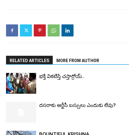
RELATED ARTICLES
MORE FROM AUTHOR
భ‌క్తి విక‌టిస్తే చ‌స్తార్రోయ్‌..
ద‌స‌రాకు ఆర్టీసీ బ‌స్సులు ఎందుకు లేవు?
BOUNTIFUL KRISHNA