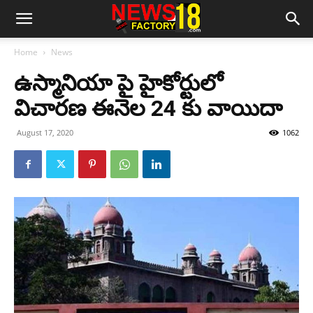
Home
News
ఉస్మానియా పై హైకోర్టులో
విచారణ ఈనెల 24 కు వాయిదా
August 17, 2020
1062