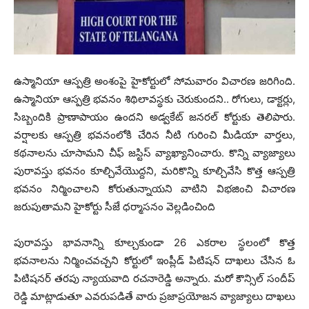
ఉస్మానియా ఆస్పత్రి అంశంపై హైకోర్టులో సోమవారం విచారణ జరిగింది.
ఉస్మానియా ఆస్పత్రి భవనం శిథిలావస్థకు చెరుకుందని.. రోగులు, డాక్టర్లు,
సిబ్బందికి ప్రాణాపాయం ఉందని అడ్వకేట్ జనరల్ కోర్టుకు తెలిపారు.
వర్షాలకు ఆస్పత్రి భవనంలోకి చేరిన నీటి గురించి మీడియా వార్తలు,
కథనాలను చూసామని చీఫ్ జస్టిస్ వ్యాఖ్యానించారు. కొన్ని వ్యాజ్యాలు
పురావస్తు భవనం కూల్చివేయొద్దని, మరికొన్ని కూల్చివేసి కొత్త ఆస్పత్రి
భవనం నిర్మించాలని కోరుతున్నాయని వాటిని విభజించి విచారణ
జరుపుతామని హైకోర్టు సీజే ధర్మాసనం వెల్లడించింది
పురావస్తు భావనాన్ని కూల్చకుండా 26 ఎకరాల స్థలంలో కొత్త
భవనాలను నిర్మించవచ్చని కోర్టులో ఇంప్లీడ్ పిటిషన్ దాఖలు చేసిన ఓ
పిటిషనర్ తరపు న్యాయవాది రచనారెడ్డి అన్నారు. మరో కౌన్సిల్ సందీప్
రెడ్డి మాట్లాడుతూ ఎవరుపడితే వారు ప్రజాప్రయోజన వ్యాజ్యాలు దాఖలు