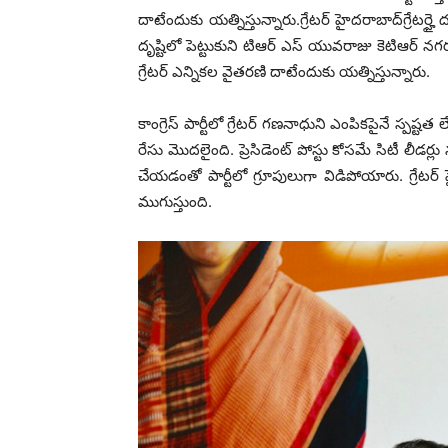
దాటేందుకు య‌త్నిస్తున్నారు.గ్రేట‌ర్ హైద‌రాబాద్‌గ్రేటర్హై 
దృష్టిలో పెట్టుకుని టిఆర్ ఎస్ యువ‌రాజు కెటిఆర్ న‌గ‌రం
గ్రేట‌ర్ ఎన్నిక‌ల వైత‌ర‌ణి దాటేందుకు య‌త్నిస్తున్నారు.
కాంగ్రెస్ పార్టీలో గ్రేట‌ర్ గ‌ణ‌నాధుని ఎంపిక‌పైనే స్ప‌ష్ట‌త 
రేసు మొదలైంది. ప్రెసిడెంట్‌ పోస్టు కోసమే సిటీ లీడర్లు న
చేయ‌డంతో పార్టీలో గ్రూపులుగా విడిపోయారు. గ్రేటర్‌ హైద
ముగుస్తుంది.