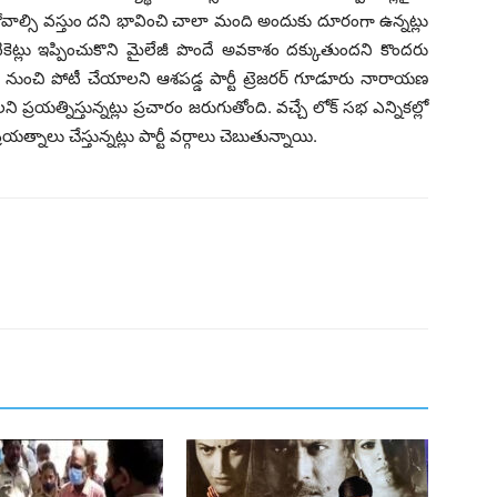
్టు కోవాల్సి వస్తుం దని భావించి చాలా మంది అందుకు దూరంగా ఉన్నట్లు
్‌ టికెట్లు ఇప్పించుకొని మైలేజీ పొందే అవకాశం దక్కుతుందని కొందరు
ిరి నుంచి పోటీ చేయాలని ఆశపడ్డ పార్టీ ట్రెజరర్‌ గూడూరు నారాయణ
ి ప్రయత్నిస్తున్నట్లు ప్రచారం జరుగుతోంది. వచ్చే లోక్ సభ ఎన్నికల్లో
్రయత్నాలు చేస్తున్నట్లు పార్టీ వర్గాలు చెబుతున్నాయి.