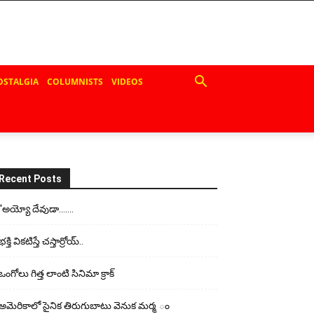
OSTALGIA
COLUMNISTS
VIDEOS
Recent Posts
“అయ్యో దేవుడా…….
భ‌క్తి విక‌టిస్తే చ‌స్తార్రోయ్‌..
ఒంగోలు గిత్త లాంటి సినిమా క్రాక్
అమెరికాలో సైనిక తిరుగుబాటు వెనుక మర్మ ం