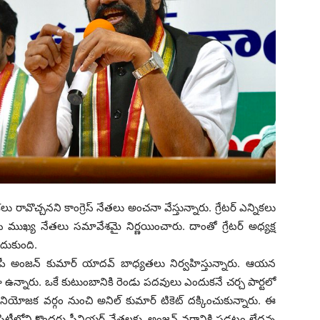
కలు రావొచ్చనని కాంగ్రెస్‌ నేతలు అంచనా వేస్తున్నారు. గ్రేటర్‌ ఎన్నికలు
ీ ముఖ్య నేతలు సమావేశమై నిర్ణయించారు. దాంతో గ్రేటర్‌ అధ్యక్ష
ందుకుంది.
మాజీ ఎంపీ అంజన్‌ కుమార్‌ యాదవ్‌ బాధ్యతలు నిర్వహిస్తున్నారు. ఆయన
ుడిగా ఉన్నారు. ఒకే కుటుంబానికి రెండు పదవులు ఎందుకనే చర్చ పార్ట‌లో
‌‌ నియోజక వర్గం నుంచి అనిల్ కుమార్‌ టికెట్‌ దక్కించుకున్నారు. ఈ
సిటీలోని కొందరు సీనియర్ నేతలకు, అంజన్ వర్గానికి పడటం లేదన్న