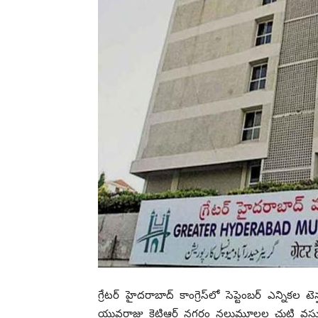
గ్రేట‌ర్ హైద‌రాబాద్‌ కాంగ్రెస్‌లో సెప్టెంబ‌ర్ ఎన్నిక‌ల 
యువ‌రాజు కెటిఆర్ న‌గ‌రం న‌లుమూల‌ల చుట్టి వ‌స్తున్నార