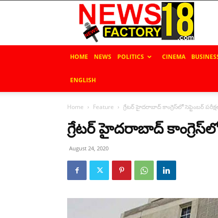
News
Factory
18
HOME
NEWS
POLITICS
CINEMA
BUSINES
ENGLISH
Home
Feature
గ్రేట‌ర్ హైద‌రాబాద్ కాంగ్రెస్‌లో సెప్టెంబ‌ర్ ప‌రీక్ష‌ల
గ్రేట‌ర్ హైద‌రాబాద్ కాంగ్రెస్‌లో స
August 24, 2020