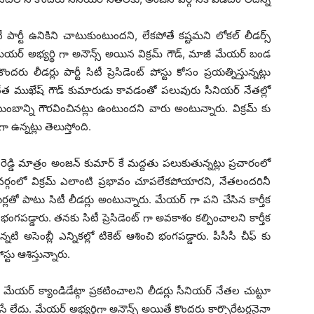
్తేనే పార్టీ ఉనికిని చాటుకుంటుందని, లేకపోతే కష్టమని లోకల్ లీడర్స్
ర్‌ అభ్యర్థి గా అనౌన్స్‌‌‌‌ అయిన విక్రమ్ గౌడ్‌‌‌‌, మాజీ మేయర్‌ బండ
 కొందరు లీడర్లు పార్టీ సిటీ ప్రెసిడెంట్ పోస్టు కోసం ప్రయత్నిస్తున్నట్లు
త నేత ముఖేష్‌ గౌడ్‌‌‌‌ కుమారుడు కావడంతో పలువురు సీనియర్ నేతల్లో
టుంబాన్ని గౌరవించినట్లు ఉంటుందని వారు అంటున్నారు. విక్రమ్ కు
ుగా ఉన్నట్లు తెలుస్తోంది.
ంత్‌ రెడ్డి మాత్రం అంజన్‌ కుమార్‌ కే మద్దతు పలుకుతున్నట్లు ప్రచారంలో
వర్గంలో విక్రమ్‌‌‌‌ ఎలాంటి ప్రభావం చూపలేకపోయారని, నేతలందరినీ
ో పాటు సిటీ లీడర్లు అంటున్నారు. మేయర్‌ గా పని చేసిన కార్తీక
శించి భంగపడ్డారు. తనకు సిటీ ప్రెసిడెంట్‌ గా అవకాశం కల్పించాలని కార్తీక
నటి అసెంబ్లీ ఎన్నికల్లో టికెట్‌ ఆశించి భంగపడ్డారు. పీసీసీ చీఫ్ కు
్టు ఆశిస్తున్నారు.
ేయర్‌ క్యాండిడేట్గా ప్రకటించాలని లీడర్లు సీనియర్ నేతల చుట్టూ
సే లేదు. మేయర్‌ అభ్యర్థిగా అనౌన్స్‌ అయితే కొందరు కార్పొరేటర్లనైనా