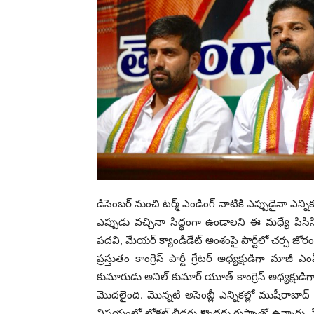
డిసెంబర్‌ నుంచి టర్మ్‌ ఎండింగ్‌ నాటికి ఎప్పుడైనా ఎన్ని
ఎప్పుడు వచ్చినా సిద్ధంగా ఉండాలని ఈ మధ్యే పీసీస
పదవి, మేయర్‌ క్యాండిడేట్‌ అంశంపై పార్టీలో చర్చ జోర
ప్రస్తుతం కాంగ్రెస్ పార్టీ గ్రేటర్‌ అధ్యక్షుడిగా 
కుమారుడు అనిల్‌‌‌‌ కుమార్‌ యూత్‌ కాంగ్రెస్‌ అధ్యక్ష
మొదలైంది. మొన్నటి అసెంబ్లీ ఎన్నికల్లో ముషీరాబాద్‌‌
విషయంలో లోకల్ లీడర్లు కొందరు గుస్సాతో ఉన్నారు. 