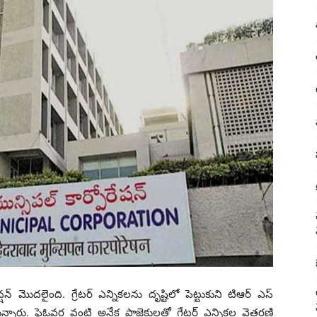
టెన్ష‌న్ మొద‌లైంది. గ్రేట‌ర్ ఎన్నిక‌ల‌ను దృష్టిలో పెట్టుకుని టిఆర్ ఎస్
ు. ఫ్లైఓవ‌ర్ల వంటి అనేక ప్రాజెక్టుల‌తో గ్రేట‌ర్ ఎన్నిక‌ల వైత‌ర‌ణి