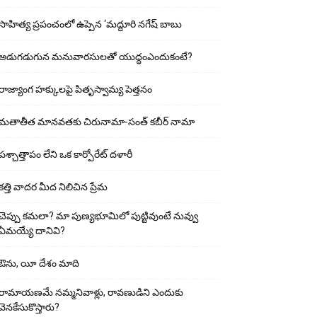
సాహిత్య ప్రపంచంలో ఉప్పెన ‘మద్దూరి నగేష్ బాబు
అడుగ‌డుగున మ‌నువార‌సుల‌తో యుద్ధంఎందుకంటే?
రాజ్యాంగ హక్కులపై పితృస్వామ్య పెత్తనం
మతాతీత మానవతకు చిరునామా-సంత్ కబీర్ నామా
పశ్చాత్తాపం లేని ఒక కార్పోరేట్ దళారీ
కత్తి వాదర మీద నిలిచిన ప్రేమ
చెప్పు క‌మ‌లా? మా పుణ్యభూమిలో పుట్టివుంటే నువ్వు
ఏమయ్యే దానివి?
ఔను, యీ దేశం మాది
రామాయణమే నమ్మనివాళ్లు, రావణుడిని ఎందుకు
వెనకేసుకొస్తారు?