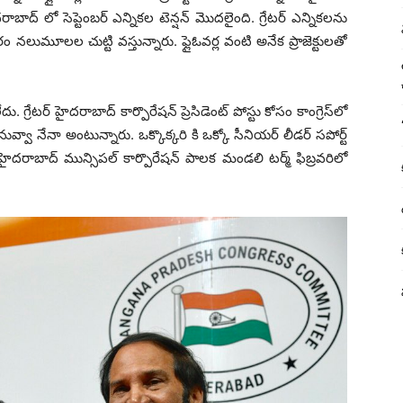
ద‌రాబాద్ లో సెప్టెంబ‌ర్ ఎన్నిక‌ల టెన్ష‌న్ మొద‌లైంది. గ్రేట‌ర్ ఎన్నిక‌ల‌ను
 న‌లుమూల‌ల చుట్టి వ‌స్తున్నారు. ఫ్లైఓవ‌ర్ల వంటి అనేక ప్రాజెక్టుల‌తో
లేదు. గ్రేట‌ర్ హైద‌రాబాద్ కార్పొరేష‌న్ ప్రెసిడెంట్‌ పోస్టు కోసం కాంగ్రెస్‌లో
ువ్వా నేనా అంటున్నారు. ఒక్కొక్కరి కి ఒక్కో సీనియర్‌ లీడర్‌ సపోర్ట్‌‌‌
రాబాద్‌‌‌‌ మున్సిపల్‌‌‌‌ కార్పొరేషన్‌ పాలక మండలి టర్మ్‌ ఫిబ్రవరిలో