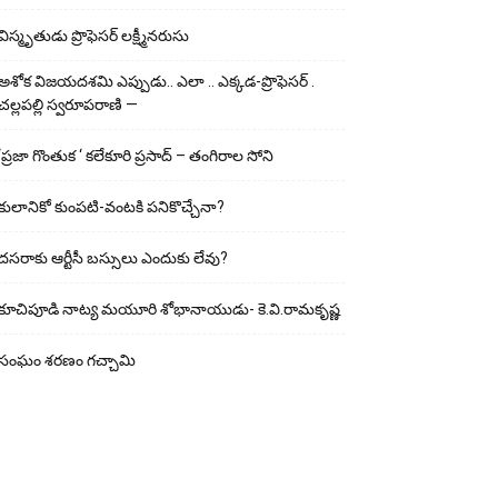
విస్మృతుడు ప్రొఫెసర్ లక్ష్మీనరుసు
అశోక విజ‌య‌ద‌శ‌మి ఎప్పుడు.. ఎలా .. ఎక్క‌డ‌-ప్రొఫెసర్ .
చల్లపల్లి స్వరూపరాణి —
‘ప్రజా గొంతుక ‘ కలేకూరి ప్రసాద్ – తంగిరాల సోని
కులానికో కుంప‌టి-వంట‌కి ప‌నికొచ్చేనా?
ద‌స‌రాకు ఆర్టీసీ బ‌స్సులు ఎందుకు లేవు?
కూచిపూడి నాట్య మ‌యూరి శోభానాయుడు- కె.వి.రామకృష్ణ
సంఘం శరణం గచ్చామి