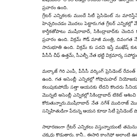
ప్రచారం ఉంది.
గ్రేటర్ ఎన్నికల‌కు ముందే సిటీ ప్రెసిడెంట్‌ ను మారిస
హెచ్చరించడం మొదలు పెట్టారు.గత గ్రేటర్‌ ఎన్నికల్లో మేయ
కార్తీకతోపాటు ముషీరాబాద్‌‌‌‌, సికింద్రాబాద్‌‌‌‌కు చెందిన
ప్రచారం ఉంది. విక్రమ్ గౌడ్‌‌‌‌ మాజీ మంత్రి, దివంగ
సానుభూతి ఉంది. విక్రమ్ కు పదవి ఇస్తే ముఖేష్‌ కు
పీసీసీ చీఫ్ ఉత్తమ్‌‌‌‌, సీఎల్పీ నేత భట్టి విక్రమార్క సపోర్ట
మల్కాజ్‌ గిరి ఎంపీ, పీసీసీ వర్కింగ్‌ ప్రెసిడెంట్‌ రేవ
ఉంది. గత అసెంబ్లీ ఎన్నికల్లో గోషామహల్‌‌‌‌ నియోజక
కలుపుకుపోయే సత్తా ఆయనకు లేదని కొందరు సీనియర్లత
మొన్నటి అసెంబ్లీ ఎన్నికల్లో సికింద్రాబాద్‌‌‌‌ టికెట్‌ ఆ
కోరుతున్నారు.ముషీరాబాద్‌‌‌‌ నేత నగేశ్ ముదిరాజ్‌ మొన్
సన్నిహితుడిగా పేరున్న ఆయన కూడా సిటీ ప్రెసిడెంట్‌ పోస
సాధారణంగా గ్రేటర్‌ ఎన్నికలు వస్తున్నాయంటే తమను మ
చక్కర్లు కొడుతారు. కానీ.. ఈసారి కాంగ్రెస్లో అలాంటి ఊ