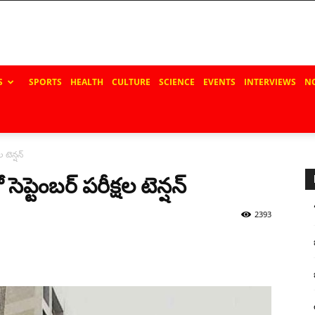
S
SPORTS
HEALTH
CULTURE
SCIENCE
EVENTS
INTERVIEWS
N
 టెన్ష‌న్‌
ెప్టెంబ‌ర్ ప‌రీక్ష‌ల టెన్ష‌న్‌
2393