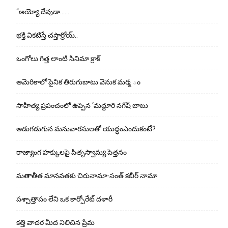
“అయ్యో దేవుడా…….
భ‌క్తి విక‌టిస్తే చ‌స్తార్రోయ్‌..
ఒంగోలు గిత్త లాంటి సినిమా క్రాక్
అమెరికాలో సైనిక తిరుగుబాటు వెనుక మర్మ ం
సాహిత్య ప్రపంచంలో ఉప్పెన ‘మద్దూరి నగేష్ బాబు
అడుగ‌డుగున మ‌నువార‌సుల‌తో యుద్ధంఎందుకంటే?
రాజ్యాంగ హక్కులపై పితృస్వామ్య పెత్తనం
మతాతీత మానవతకు చిరునామా-సంత్ కబీర్ నామా
పశ్చాత్తాపం లేని ఒక కార్పోరేట్ దళారీ
కత్తి వాదర మీద నిలిచిన ప్రేమ