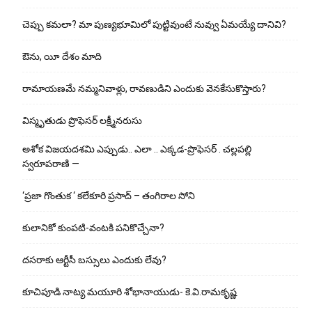
చెప్పు క‌మ‌లా? మా పుణ్యభూమిలో పుట్టివుంటే నువ్వు ఏమయ్యే దానివి?
ఔను, యీ దేశం మాది
రామాయణమే నమ్మనివాళ్లు, రావణుడిని ఎందుకు వెనకేసుకొస్తారు?
విస్మృతుడు ప్రొఫెసర్ లక్ష్మీనరుసు
అశోక విజ‌య‌ద‌శ‌మి ఎప్పుడు.. ఎలా .. ఎక్క‌డ‌-ప్రొఫెసర్ . చల్లపల్లి
స్వరూపరాణి —
‘ప్రజా గొంతుక ‘ కలేకూరి ప్రసాద్ – తంగిరాల సోని
కులానికో కుంప‌టి-వంట‌కి ప‌నికొచ్చేనా?
ద‌స‌రాకు ఆర్టీసీ బ‌స్సులు ఎందుకు లేవు?
కూచిపూడి నాట్య మ‌యూరి శోభానాయుడు- కె.వి.రామకృష్ణ