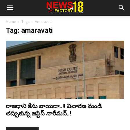
Home
Tags
Amaravati
Tag: amaravati
రాజధాని కేసు వాయిదా..!! విచారణ నుండి
తప్పుకున్న జస్టిస్ నారీమన్..!