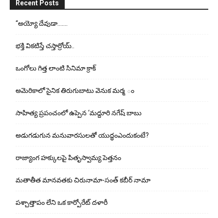
Recent Posts
“అయ్యో దేవుడా…….
భ‌క్తి విక‌టిస్తే చ‌స్తార్రోయ్‌..
ఒంగోలు గిత్త లాంటి సినిమా క్రాక్
అమెరికాలో సైనిక తిరుగుబాటు వెనుక మర్మ ం
సాహిత్య ప్రపంచంలో ఉప్పెన ‘మద్దూరి నగేష్ బాబు
అడుగ‌డుగున మ‌నువార‌సుల‌తో యుద్ధంఎందుకంటే?
రాజ్యాంగ హక్కులపై పితృస్వామ్య పెత్తనం
మతాతీత మానవతకు చిరునామా-సంత్ కబీర్ నామా
పశ్చాత్తాపం లేని ఒక కార్పోరేట్ దళారీ