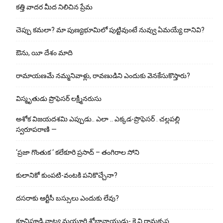
కత్తి వాదర మీద నిలిచిన ప్రేమ
చెప్పు క‌మ‌లా? మా పుణ్యభూమిలో పుట్టివుంటే నువ్వు ఏమయ్యే దానివి?
ఔను, యీ దేశం మాది
రామాయణమే నమ్మనివాళ్లు, రావణుడిని ఎందుకు వెనకేసుకొస్తారు?
విస్మృతుడు ప్రొఫెసర్ లక్ష్మీనరుసు
అశోక విజ‌య‌ద‌శ‌మి ఎప్పుడు.. ఎలా .. ఎక్క‌డ‌-ప్రొఫెసర్ . చల్లపల్లి
స్వరూపరాణి —
‘ప్రజా గొంతుక ‘ కలేకూరి ప్రసాద్ – తంగిరాల సోని
కులానికో కుంప‌టి-వంట‌కి ప‌నికొచ్చేనా?
ద‌స‌రాకు ఆర్టీసీ బ‌స్సులు ఎందుకు లేవు?
కూచిపూడి నాట్య మ‌యూరి శోభానాయుడు- కె.వి.రామకృష్ణ