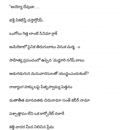
“అయ్యో దేవుడా…….
భ‌క్తి విక‌టిస్తే చ‌స్తార్రోయ్‌..
ఒంగోలు గిత్త లాంటి సినిమా క్రాక్
అమెరికాలో సైనిక తిరుగుబాటు వెనుక మర్మ ం
సాహిత్య ప్రపంచంలో ఉప్పెన ‘మద్దూరి నగేష్ బాబు
అడుగ‌డుగున మ‌నువార‌సుల‌తో యుద్ధంఎందుకంటే?
రాజ్యాంగ హక్కులపై పితృస్వామ్య పెత్తనం
మతాతీత మానవతకు చిరునామా-సంత్ కబీర్ నామా
పశ్చాత్తాపం లేని ఒక కార్పోరేట్ దళారీ
కత్తి వాదర మీద నిలిచిన ప్రేమ