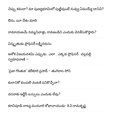
చెప్పు క‌మ‌లా? మా పుణ్యభూమిలో పుట్టివుంటే నువ్వు ఏమయ్యే దానివి?
ఔను, యీ దేశం మాది
రామాయణమే నమ్మనివాళ్లు, రావణుడిని ఎందుకు వెనకేసుకొస్తారు?
విస్మృతుడు ప్రొఫెసర్ లక్ష్మీనరుసు
అశోక విజ‌య‌ద‌శ‌మి ఎప్పుడు.. ఎలా .. ఎక్క‌డ‌-ప్రొఫెసర్ . చల్లపల్లి
స్వరూపరాణి —
‘ప్రజా గొంతుక ‘ కలేకూరి ప్రసాద్ – తంగిరాల సోని
కులానికో కుంప‌టి-వంట‌కి ప‌నికొచ్చేనా?
ద‌స‌రాకు ఆర్టీసీ బ‌స్సులు ఎందుకు లేవు?
కూచిపూడి నాట్య మ‌యూరి శోభానాయుడు- కె.వి.రామకృష్ణ