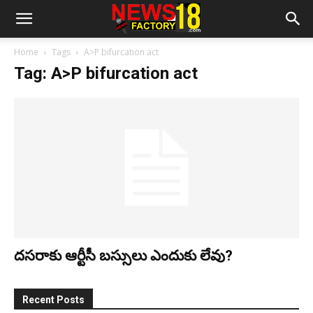
Home
Tags
A>P bifurcation act
Tag: A>P bifurcation act
ద‌స‌రాకు ఆర్టీసీ బ‌స్సులు ఎందుకు లేవు?
Recent Posts