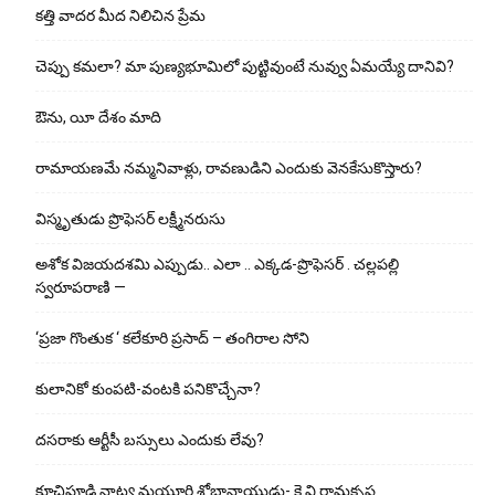
కత్తి వాదర మీద నిలిచిన ప్రేమ
చెప్పు క‌మ‌లా? మా పుణ్యభూమిలో పుట్టివుంటే నువ్వు ఏమయ్యే దానివి?
ఔను, యీ దేశం మాది
రామాయణమే నమ్మనివాళ్లు, రావణుడిని ఎందుకు వెనకేసుకొస్తారు?
విస్మృతుడు ప్రొఫెసర్ లక్ష్మీనరుసు
అశోక విజ‌య‌ద‌శ‌మి ఎప్పుడు.. ఎలా .. ఎక్క‌డ‌-ప్రొఫెసర్ . చల్లపల్లి
స్వరూపరాణి —
‘ప్రజా గొంతుక ‘ కలేకూరి ప్రసాద్ – తంగిరాల సోని
కులానికో కుంప‌టి-వంట‌కి ప‌నికొచ్చేనా?
ద‌స‌రాకు ఆర్టీసీ బ‌స్సులు ఎందుకు లేవు?
కూచిపూడి నాట్య మ‌యూరి శోభానాయుడు- కె.వి.రామకృష్ణ