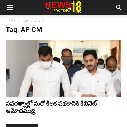
Home
Tags
AP CM
Tag: AP CM
నవరత్నాల్లో మరో కీలక పథకానికి కేబినెట్‌
ఆమోదముద్ర