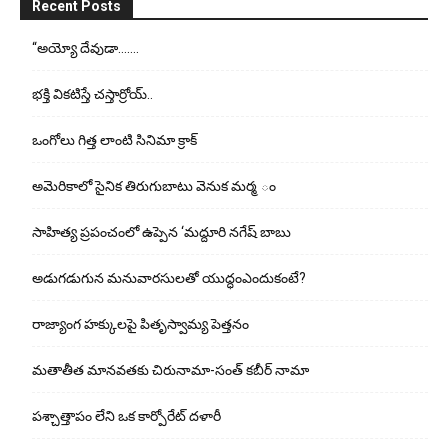
Recent Posts
“అయ్యో దేవుడా…….
భ‌క్తి విక‌టిస్తే చ‌స్తార్రోయ్‌..
ఒంగోలు గిత్త లాంటి సినిమా క్రాక్
అమెరికాలో సైనిక తిరుగుబాటు వెనుక మర్మ ం
సాహిత్య ప్రపంచంలో ఉప్పెన ‘మద్దూరి నగేష్ బాబు
అడుగ‌డుగున మ‌నువార‌సుల‌తో యుద్ధంఎందుకంటే?
రాజ్యాంగ హక్కులపై పితృస్వామ్య పెత్తనం
మతాతీత మానవతకు చిరునామా-సంత్ కబీర్ నామా
పశ్చాత్తాపం లేని ఒక కార్పోరేట్ దళారీ