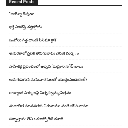
Recent Posts
“అయ్యో దేవుడా…….
భ‌క్తి విక‌టిస్తే చ‌స్తార్రోయ్‌..
ఒంగోలు గిత్త లాంటి సినిమా క్రాక్
అమెరికాలో సైనిక తిరుగుబాటు వెనుక మర్మ ం
సాహిత్య ప్రపంచంలో ఉప్పెన ‘మద్దూరి నగేష్ బాబు
అడుగ‌డుగున మ‌నువార‌సుల‌తో యుద్ధంఎందుకంటే?
రాజ్యాంగ హక్కులపై పితృస్వామ్య పెత్తనం
మతాతీత మానవతకు చిరునామా-సంత్ కబీర్ నామా
పశ్చాత్తాపం లేని ఒక కార్పోరేట్ దళారీ