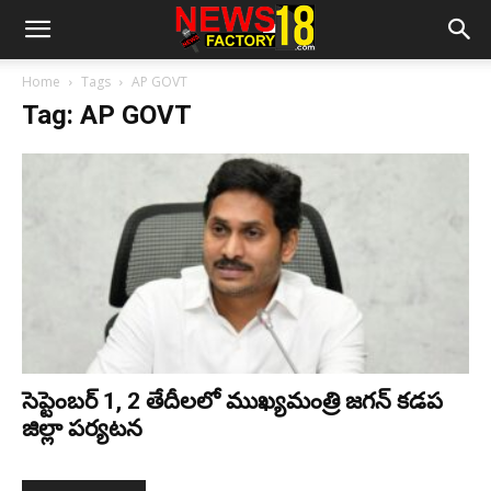
Home
Tags
AP GOVT
Tag: AP GOVT
సెప్టెంబర్ 1, 2 తేదీలలో ముఖ్యమంత్రి జగన్ కడప
జిల్లా పర్యటన