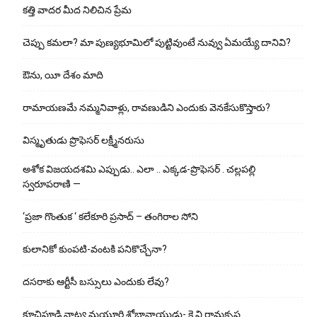
కత్తి వాదర మీద నిలిచిన ప్రేమ
చెప్పు క‌మ‌లా? మా పుణ్యభూమిలో పుట్టివుంటే నువ్వు ఏమయ్యే దానివి?
ఔను, యీ దేశం మాది
రామాయణమే నమ్మనివాళ్లు, రావణుడిని ఎందుకు వెనకేసుకొస్తారు?
విస్మృతుడు ప్రొఫెసర్ లక్ష్మీనరుసు
అశోక విజ‌య‌ద‌శ‌మి ఎప్పుడు.. ఎలా .. ఎక్క‌డ‌-ప్రొఫెసర్ . చల్లపల్లి
స్వరూపరాణి —
‘ప్రజా గొంతుక ‘ కలేకూరి ప్రసాద్ – తంగిరాల సోని
కులానికో కుంప‌టి-వంట‌కి ప‌నికొచ్చేనా?
ద‌స‌రాకు ఆర్టీసీ బ‌స్సులు ఎందుకు లేవు?
కూచిపూడి నాట్య మ‌యూరి శోభానాయుడు- కె.వి.రామకృష్ణ