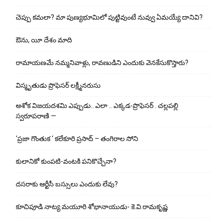
చెప్పు క‌మ‌లా? మా పుణ్యభూమిలో పుట్టివుంటే నువ్వు ఏమయ్యే దానివి?
ఔను, యీ దేశం మాది
రామాయణమే నమ్మనివాళ్లు, రావణుడిని ఎందుకు వెనకేసుకొస్తారు?
విస్మృతుడు ప్రొఫెసర్ లక్ష్మీనరుసు
అశోక విజ‌య‌ద‌శ‌మి ఎప్పుడు.. ఎలా .. ఎక్క‌డ‌-ప్రొఫెసర్ . చల్లపల్లి
స్వరూపరాణి —
‘ప్రజా గొంతుక ‘ కలేకూరి ప్రసాద్ – తంగిరాల సోని
కులానికో కుంప‌టి-వంట‌కి ప‌నికొచ్చేనా?
ద‌స‌రాకు ఆర్టీసీ బ‌స్సులు ఎందుకు లేవు?
కూచిపూడి నాట్య మ‌యూరి శోభానాయుడు- కె.వి.రామకృష్ణ