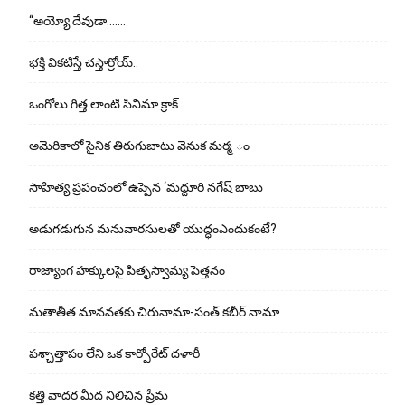
“అయ్యో దేవుడా…….
భ‌క్తి విక‌టిస్తే చ‌స్తార్రోయ్‌..
ఒంగోలు గిత్త లాంటి సినిమా క్రాక్
అమెరికాలో సైనిక తిరుగుబాటు వెనుక మర్మ ం
సాహిత్య ప్రపంచంలో ఉప్పెన ‘మద్దూరి నగేష్ బాబు
అడుగ‌డుగున మ‌నువార‌సుల‌తో యుద్ధంఎందుకంటే?
రాజ్యాంగ హక్కులపై పితృస్వామ్య పెత్తనం
మతాతీత మానవతకు చిరునామా-సంత్ కబీర్ నామా
పశ్చాత్తాపం లేని ఒక కార్పోరేట్ దళారీ
కత్తి వాదర మీద నిలిచిన ప్రేమ