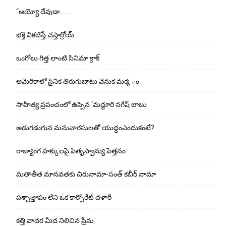
“అయ్యో దేవుడా…….
భ‌క్తి విక‌టిస్తే చ‌స్తార్రోయ్‌..
ఒంగోలు గిత్త లాంటి సినిమా క్రాక్
అమెరికాలో సైనిక తిరుగుబాటు వెనుక మర్మ ం
సాహిత్య ప్రపంచంలో ఉప్పెన ‘మద్దూరి నగేష్ బాబు
అడుగ‌డుగున మ‌నువార‌సుల‌తో యుద్ధంఎందుకంటే?
రాజ్యాంగ హక్కులపై పితృస్వామ్య పెత్తనం
మతాతీత మానవతకు చిరునామా-సంత్ కబీర్ నామా
పశ్చాత్తాపం లేని ఒక కార్పోరేట్ దళారీ
కత్తి వాదర మీద నిలిచిన ప్రేమ