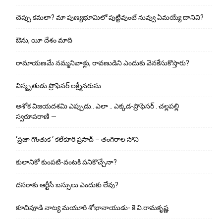
చెప్పు క‌మ‌లా? మా పుణ్యభూమిలో పుట్టివుంటే నువ్వు ఏమయ్యే దానివి?
ఔను, యీ దేశం మాది
రామాయణమే నమ్మనివాళ్లు, రావణుడిని ఎందుకు వెనకేసుకొస్తారు?
విస్మృతుడు ప్రొఫెసర్ లక్ష్మీనరుసు
అశోక విజ‌య‌ద‌శ‌మి ఎప్పుడు.. ఎలా .. ఎక్క‌డ‌-ప్రొఫెసర్ . చల్లపల్లి
స్వరూపరాణి —
‘ప్రజా గొంతుక ‘ కలేకూరి ప్రసాద్ – తంగిరాల సోని
కులానికో కుంప‌టి-వంట‌కి ప‌నికొచ్చేనా?
ద‌స‌రాకు ఆర్టీసీ బ‌స్సులు ఎందుకు లేవు?
కూచిపూడి నాట్య మ‌యూరి శోభానాయుడు- కె.వి.రామకృష్ణ