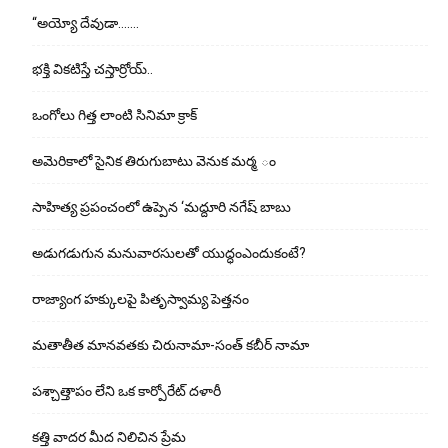
“అయ్యో దేవుడా…….
భ‌క్తి విక‌టిస్తే చ‌స్తార్రోయ్‌..
ఒంగోలు గిత్త లాంటి సినిమా క్రాక్
అమెరికాలో సైనిక తిరుగుబాటు వెనుక మర్మ ం
సాహిత్య ప్రపంచంలో ఉప్పెన ‘మద్దూరి నగేష్ బాబు
అడుగ‌డుగున మ‌నువార‌సుల‌తో యుద్ధంఎందుకంటే?
రాజ్యాంగ హక్కులపై పితృస్వామ్య పెత్తనం
మతాతీత మానవతకు చిరునామా-సంత్ కబీర్ నామా
పశ్చాత్తాపం లేని ఒక కార్పోరేట్ దళారీ
కత్తి వాదర మీద నిలిచిన ప్రేమ