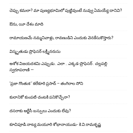
చెప్పు క‌మ‌లా? మా పుణ్యభూమిలో పుట్టివుంటే నువ్వు ఏమయ్యే దానివి?
ఔను, యీ దేశం మాది
రామాయణమే నమ్మనివాళ్లు, రావణుడిని ఎందుకు వెనకేసుకొస్తారు?
విస్మృతుడు ప్రొఫెసర్ లక్ష్మీనరుసు
అశోక విజ‌య‌ద‌శ‌మి ఎప్పుడు.. ఎలా .. ఎక్క‌డ‌-ప్రొఫెసర్ . చల్లపల్లి
స్వరూపరాణి —
‘ప్రజా గొంతుక ‘ కలేకూరి ప్రసాద్ – తంగిరాల సోని
కులానికో కుంప‌టి-వంట‌కి ప‌నికొచ్చేనా?
ద‌స‌రాకు ఆర్టీసీ బ‌స్సులు ఎందుకు లేవు?
కూచిపూడి నాట్య మ‌యూరి శోభానాయుడు- కె.వి.రామకృష్ణ