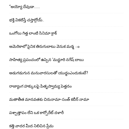
“అయ్యో దేవుడా…….
భ‌క్తి విక‌టిస్తే చ‌స్తార్రోయ్‌..
ఒంగోలు గిత్త లాంటి సినిమా క్రాక్
అమెరికాలో సైనిక తిరుగుబాటు వెనుక మర్మ ం
సాహిత్య ప్రపంచంలో ఉప్పెన ‘మద్దూరి నగేష్ బాబు
అడుగ‌డుగున మ‌నువార‌సుల‌తో యుద్ధంఎందుకంటే?
రాజ్యాంగ హక్కులపై పితృస్వామ్య పెత్తనం
మతాతీత మానవతకు చిరునామా-సంత్ కబీర్ నామా
పశ్చాత్తాపం లేని ఒక కార్పోరేట్ దళారీ
కత్తి వాదర మీద నిలిచిన ప్రేమ