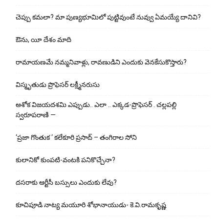
చెప్పు క‌మ‌లా? మా పుణ్యభూమిలో పుట్టివుంటే నువ్వు ఏమయ్యే దానివి?
ఔను, యీ దేశం మాది
రామాయణమే నమ్మనివాళ్లు, రావణుడిని ఎందుకు వెనకేసుకొస్తారు?
విస్మృతుడు ప్రొఫెసర్ లక్ష్మీనరుసు
అశోక విజ‌య‌ద‌శ‌మి ఎప్పుడు.. ఎలా .. ఎక్క‌డ‌-ప్రొఫెసర్ . చల్లపల్లి
స్వరూపరాణి —
‘ప్రజా గొంతుక ‘ కలేకూరి ప్రసాద్ – తంగిరాల సోని
కులానికో కుంప‌టి-వంట‌కి ప‌నికొచ్చేనా?
ద‌స‌రాకు ఆర్టీసీ బ‌స్సులు ఎందుకు లేవు?
కూచిపూడి నాట్య మ‌యూరి శోభానాయుడు- కె.వి.రామకృష్ణ