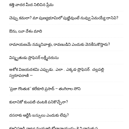
కత్తి వాదర మీద నిలిచిన ప్రేమ
చెప్పు క‌మ‌లా? మా పుణ్యభూమిలో పుట్టివుంటే నువ్వు ఏమయ్యే దానివి?
ఔను, యీ దేశం మాది
రామాయణమే నమ్మనివాళ్లు, రావణుడిని ఎందుకు వెనకేసుకొస్తారు?
విస్మృతుడు ప్రొఫెసర్ లక్ష్మీనరుసు
అశోక విజ‌య‌ద‌శ‌మి ఎప్పుడు.. ఎలా .. ఎక్క‌డ‌-ప్రొఫెసర్ . చల్లపల్లి
స్వరూపరాణి —
‘ప్రజా గొంతుక ‘ కలేకూరి ప్రసాద్ – తంగిరాల సోని
కులానికో కుంప‌టి-వంట‌కి ప‌నికొచ్చేనా?
ద‌స‌రాకు ఆర్టీసీ బ‌స్సులు ఎందుకు లేవు?
కూచిపూడి నాట్య మ‌యూరి శోభానాయుడు- కె.వి.రామకృష్ణ