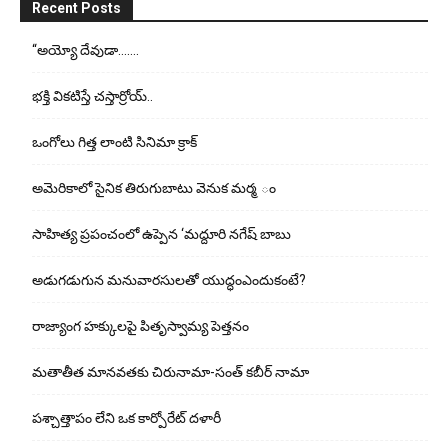
Recent Posts
“అయ్యో దేవుడా…….
భ‌క్తి విక‌టిస్తే చ‌స్తార్రోయ్‌..
ఒంగోలు గిత్త లాంటి సినిమా క్రాక్
అమెరికాలో సైనిక తిరుగుబాటు వెనుక మర్మ ం
సాహిత్య ప్రపంచంలో ఉప్పెన ‘మద్దూరి నగేష్ బాబు
అడుగ‌డుగున మ‌నువార‌సుల‌తో యుద్ధంఎందుకంటే?
రాజ్యాంగ హక్కులపై పితృస్వామ్య పెత్తనం
మతాతీత మానవతకు చిరునామా-సంత్ కబీర్ నామా
పశ్చాత్తాపం లేని ఒక కార్పోరేట్ దళారీ