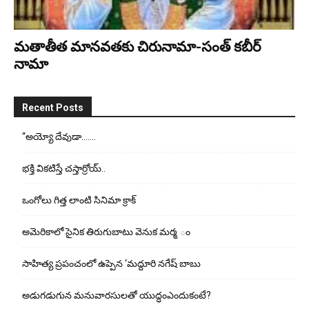
మతాతీత మానవతకు చిరునామా-సంత్ కబీర్
నామా
Recent Posts
“అయ్యో దేవుడా…….
భ‌క్తి విక‌టిస్తే చ‌స్తార్రోయ్‌..
ఒంగోలు గిత్త లాంటి సినిమా క్రాక్
అమెరికాలో సైనిక తిరుగుబాటు వెనుక మర్మ ం
సాహిత్య ప్రపంచంలో ఉప్పెన ‘మద్దూరి నగేష్ బాబు
అడుగ‌డుగున మ‌నువార‌సుల‌తో యుద్ధంఎందుకంటే?