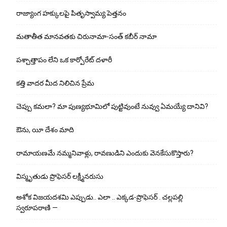
రాజ్యాంగ హక్కులపై పితృస్వామ్య పెత్తనం
మతాతీత మానవతకు చిరునామా-సంత్ కబీర్ నామా
పశ్చాత్తాపం లేని ఒక కార్పోరేట్ దళారీ
కత్తి వాదర మీద నిలిచిన ప్రేమ
చెప్పు క‌మ‌లా? మా పుణ్యభూమిలో పుట్టివుంటే నువ్వు ఏమయ్యే దానివి?
ఔను, యీ దేశం మాది
రామాయణమే నమ్మనివాళ్లు, రావణుడిని ఎందుకు వెనకేసుకొస్తారు?
విస్మృతుడు ప్రొఫెసర్ లక్ష్మీనరుసు
అశోక విజ‌య‌ద‌శ‌మి ఎప్పుడు.. ఎలా .. ఎక్క‌డ‌-ప్రొఫెసర్ . చల్లపల్లి
స్వరూపరాణి —