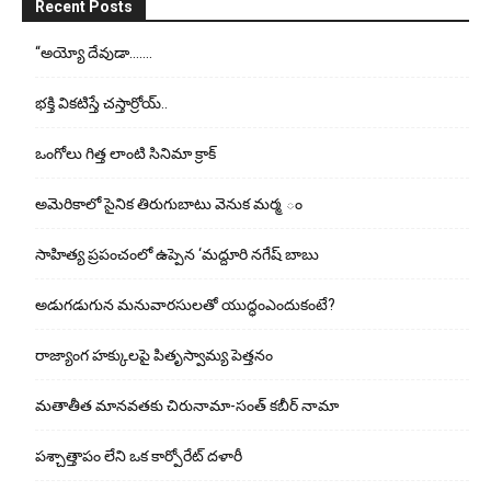
Recent Posts
“అయ్యో దేవుడా…….
భ‌క్తి విక‌టిస్తే చ‌స్తార్రోయ్‌..
ఒంగోలు గిత్త లాంటి సినిమా క్రాక్
అమెరికాలో సైనిక తిరుగుబాటు వెనుక మర్మ ం
సాహిత్య ప్రపంచంలో ఉప్పెన ‘మద్దూరి నగేష్ బాబు
అడుగ‌డుగున మ‌నువార‌సుల‌తో యుద్ధంఎందుకంటే?
రాజ్యాంగ హక్కులపై పితృస్వామ్య పెత్తనం
మతాతీత మానవతకు చిరునామా-సంత్ కబీర్ నామా
పశ్చాత్తాపం లేని ఒక కార్పోరేట్ దళారీ