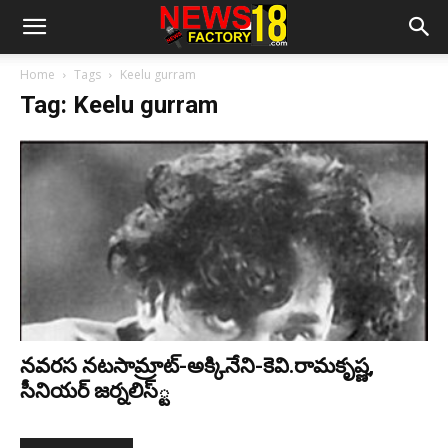
Home
Tags
Keelu gurram
Tag: Keelu gurram
న‌వ‌ర‌స న‌ట‌సామ్రాట్‌-అక్కినేని-కెవి.రామ‌కృష్ణ‌,
సీనియ‌ర్ జ‌ర్న‌లిస్్ట‌