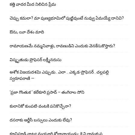
కత్తి వాదర మీద నిలిచిన ప్రేమ
చెప్పు క‌మ‌లా? మా పుణ్యభూమిలో పుట్టివుంటే నువ్వు ఏమయ్యే దానివి?
ఔను, యీ దేశం మాది
రామాయణమే నమ్మనివాళ్లు, రావణుడిని ఎందుకు వెనకేసుకొస్తారు?
విస్మృతుడు ప్రొఫెసర్ లక్ష్మీనరుసు
అశోక విజ‌య‌ద‌శ‌మి ఎప్పుడు.. ఎలా .. ఎక్క‌డ‌-ప్రొఫెసర్ . చల్లపల్లి
స్వరూపరాణి —
‘ప్రజా గొంతుక ‘ కలేకూరి ప్రసాద్ – తంగిరాల సోని
కులానికో కుంప‌టి-వంట‌కి ప‌నికొచ్చేనా?
ద‌స‌రాకు ఆర్టీసీ బ‌స్సులు ఎందుకు లేవు?
కూచిపూడి నాట్య మ‌యూరి శోభానాయుడు- కె.వి.రామకృష్ణ