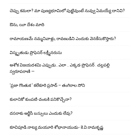
చెప్పు క‌మ‌లా? మా పుణ్యభూమిలో పుట్టివుంటే నువ్వు ఏమయ్యే దానివి?
ఔను, యీ దేశం మాది
రామాయణమే నమ్మనివాళ్లు, రావణుడిని ఎందుకు వెనకేసుకొస్తారు?
విస్మృతుడు ప్రొఫెసర్ లక్ష్మీనరుసు
అశోక విజ‌య‌ద‌శ‌మి ఎప్పుడు.. ఎలా .. ఎక్క‌డ‌-ప్రొఫెసర్ . చల్లపల్లి
స్వరూపరాణి —
‘ప్రజా గొంతుక ‘ కలేకూరి ప్రసాద్ – తంగిరాల సోని
కులానికో కుంప‌టి-వంట‌కి ప‌నికొచ్చేనా?
ద‌స‌రాకు ఆర్టీసీ బ‌స్సులు ఎందుకు లేవు?
కూచిపూడి నాట్య మ‌యూరి శోభానాయుడు- కె.వి.రామకృష్ణ