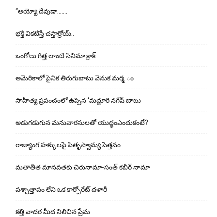
“అయ్యో దేవుడా…….
భ‌క్తి విక‌టిస్తే చ‌స్తార్రోయ్‌..
ఒంగోలు గిత్త లాంటి సినిమా క్రాక్
అమెరికాలో సైనిక తిరుగుబాటు వెనుక మర్మ ం
సాహిత్య ప్రపంచంలో ఉప్పెన ‘మద్దూరి నగేష్ బాబు
అడుగ‌డుగున మ‌నువార‌సుల‌తో యుద్ధంఎందుకంటే?
రాజ్యాంగ హక్కులపై పితృస్వామ్య పెత్తనం
మతాతీత మానవతకు చిరునామా-సంత్ కబీర్ నామా
పశ్చాత్తాపం లేని ఒక కార్పోరేట్ దళారీ
కత్తి వాదర మీద నిలిచిన ప్రేమ