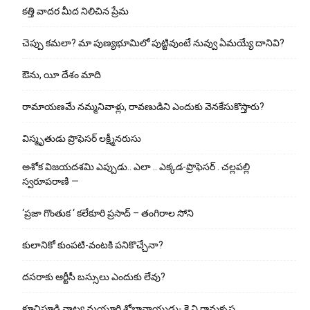
కత్తి వాదర మీద నిలిచిన ప్రేమ
చెప్పు క‌మ‌లా? మా పుణ్యభూమిలో పుట్టివుంటే నువ్వు ఏమయ్యే దానివి?
ఔను, యీ దేశం మాది
రామాయణమే నమ్మనివాళ్లు, రావణుడిని ఎందుకు వెనకేసుకొస్తారు?
విస్మృతుడు ప్రొఫెసర్ లక్ష్మీనరుసు
అశోక విజ‌య‌ద‌శ‌మి ఎప్పుడు.. ఎలా .. ఎక్క‌డ‌-ప్రొఫెసర్ . చల్లపల్లి
స్వరూపరాణి —
‘ప్రజా గొంతుక ‘ కలేకూరి ప్రసాద్ – తంగిరాల సోని
కులానికో కుంప‌టి-వంట‌కి ప‌నికొచ్చేనా?
ద‌స‌రాకు ఆర్టీసీ బ‌స్సులు ఎందుకు లేవు?
కూచిపూడి నాట్య మ‌యూరి శోభానాయుడు- కె.వి.రామకృష్ణ