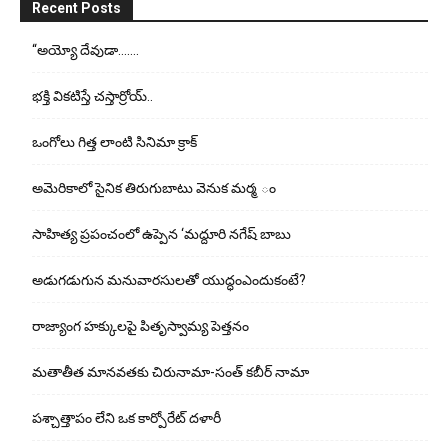
Recent Posts
“అయ్యో దేవుడా…….
భ‌క్తి విక‌టిస్తే చ‌స్తార్రోయ్‌..
ఒంగోలు గిత్త లాంటి సినిమా క్రాక్
అమెరికాలో సైనిక తిరుగుబాటు వెనుక మర్మ ం
సాహిత్య ప్రపంచంలో ఉప్పెన ‘మద్దూరి నగేష్ బాబు
అడుగ‌డుగున మ‌నువార‌సుల‌తో యుద్ధంఎందుకంటే?
రాజ్యాంగ హక్కులపై పితృస్వామ్య పెత్తనం
మతాతీత మానవతకు చిరునామా-సంత్ కబీర్ నామా
పశ్చాత్తాపం లేని ఒక కార్పోరేట్ దళారీ