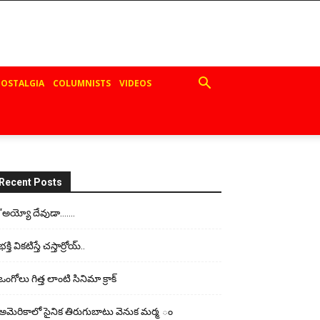
OSTALGIA
COLUMNISTS
VIDEOS
Recent Posts
“అయ్యో దేవుడా…….
భ‌క్తి విక‌టిస్తే చ‌స్తార్రోయ్‌..
ఒంగోలు గిత్త లాంటి సినిమా క్రాక్
అమెరికాలో సైనిక తిరుగుబాటు వెనుక మర్మ ం