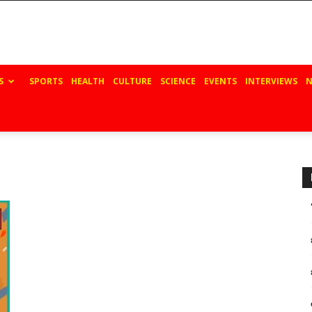
S
SPORTS
HEALTH
CULTURE
SCIENCE
EVENTS
INTERVIEWS
N