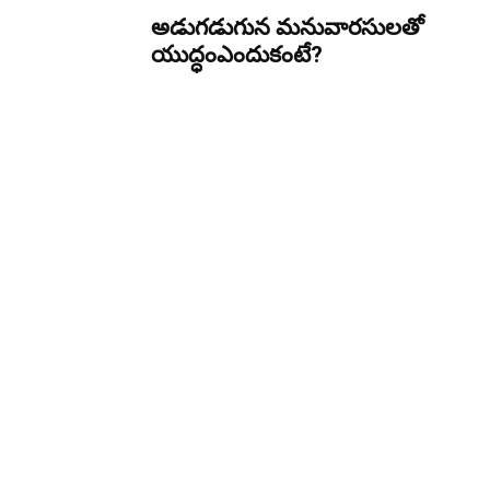
అడుగ‌డుగున మ‌నువార‌సుల‌తో
యుద్ధంఎందుకంటే?