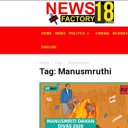
News
Factory
18
HOME
NEWS
POLITICS
CINEMA
BUSINES
ENGLISH
Home
Tags
Manusmruthi
Tag: Manusmruthi