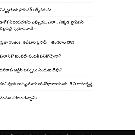
విస్మృతుడు ప్రొఫెసర్ లక్ష్మీనరుసు
అశోక విజ‌య‌ద‌శ‌మి ఎప్పుడు.. ఎలా .. ఎక్క‌డ‌-ప్రొఫెసర్ .
చల్లపల్లి స్వరూపరాణి —
‘ప్రజా గొంతుక ‘ కలేకూరి ప్రసాద్ – తంగిరాల సోని
కులానికో కుంప‌టి-వంట‌కి ప‌నికొచ్చేనా?
ద‌స‌రాకు ఆర్టీసీ బ‌స్సులు ఎందుకు లేవు?
కూచిపూడి నాట్య మ‌యూరి శోభానాయుడు- కె.వి.రామకృష్ణ
సంఘం శరణం గచ్చామి