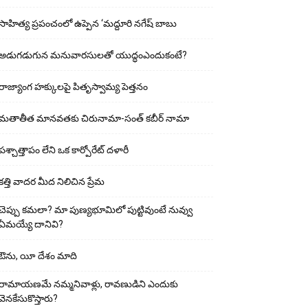
సాహిత్య ప్రపంచంలో ఉప్పెన ‘మద్దూరి నగేష్ బాబు
అడుగ‌డుగున మ‌నువార‌సుల‌తో యుద్ధంఎందుకంటే?
రాజ్యాంగ హక్కులపై పితృస్వామ్య పెత్తనం
మతాతీత మానవతకు చిరునామా-సంత్ కబీర్ నామా
పశ్చాత్తాపం లేని ఒక కార్పోరేట్ దళారీ
కత్తి వాదర మీద నిలిచిన ప్రేమ
చెప్పు క‌మ‌లా? మా పుణ్యభూమిలో పుట్టివుంటే నువ్వు
ఏమయ్యే దానివి?
ఔను, యీ దేశం మాది
రామాయణమే నమ్మనివాళ్లు, రావణుడిని ఎందుకు
వెనకేసుకొస్తారు?