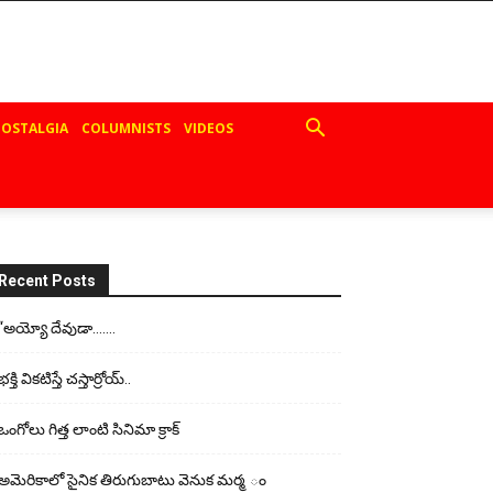
OSTALGIA
COLUMNISTS
VIDEOS
Recent Posts
“అయ్యో దేవుడా…….
భ‌క్తి విక‌టిస్తే చ‌స్తార్రోయ్‌..
ఒంగోలు గిత్త లాంటి సినిమా క్రాక్
అమెరికాలో సైనిక తిరుగుబాటు వెనుక మర్మ ం