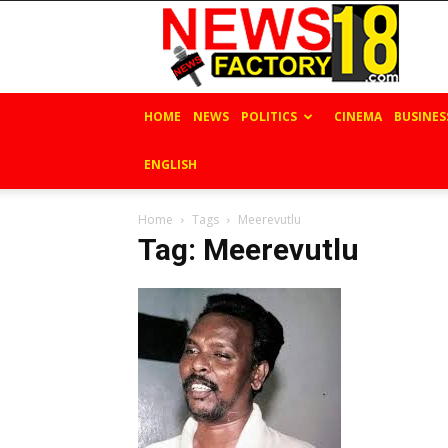
News
Factory
18
HOME
NEWS
POLITICS
CINEMA
BUSINES
ENGLISH
Home
Tags
Meerevutlu
Tag: Meerevutlu