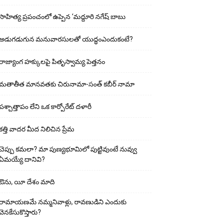
సాహిత్య ప్రపంచంలో ఉప్పెన ‘మద్దూరి నగేష్ బాబు
అడుగ‌డుగున మ‌నువార‌సుల‌తో యుద్ధంఎందుకంటే?
రాజ్యాంగ హక్కులపై పితృస్వామ్య పెత్తనం
మతాతీత మానవతకు చిరునామా-సంత్ కబీర్ నామా
పశ్చాత్తాపం లేని ఒక కార్పోరేట్ దళారీ
కత్తి వాదర మీద నిలిచిన ప్రేమ
చెప్పు క‌మ‌లా? మా పుణ్యభూమిలో పుట్టివుంటే నువ్వు
ఏమయ్యే దానివి?
ఔను, యీ దేశం మాది
రామాయణమే నమ్మనివాళ్లు, రావణుడిని ఎందుకు
వెనకేసుకొస్తారు?