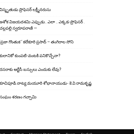
విస్మృతుడు ప్రొఫెసర్ లక్ష్మీనరుసు
అశోక విజ‌య‌ద‌శ‌మి ఎప్పుడు.. ఎలా .. ఎక్క‌డ‌-ప్రొఫెసర్ .
చల్లపల్లి స్వరూపరాణి —
‘ప్రజా గొంతుక ‘ కలేకూరి ప్రసాద్ – తంగిరాల సోని
కులానికో కుంప‌టి-వంట‌కి ప‌నికొచ్చేనా?
ద‌స‌రాకు ఆర్టీసీ బ‌స్సులు ఎందుకు లేవు?
కూచిపూడి నాట్య మ‌యూరి శోభానాయుడు- కె.వి.రామకృష్ణ
సంఘం శరణం గచ్చామి