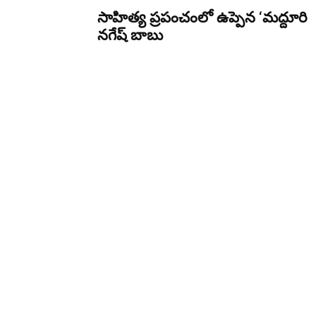
సాహిత్య ప్రపంచంలో ఉప్పెన ‘మద్దూరి
నగేష్ బాబు