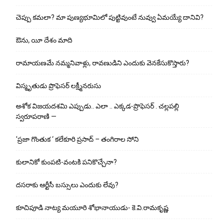
చెప్పు క‌మ‌లా? మా పుణ్యభూమిలో పుట్టివుంటే నువ్వు ఏమయ్యే దానివి?
ఔను, యీ దేశం మాది
రామాయణమే నమ్మనివాళ్లు, రావణుడిని ఎందుకు వెనకేసుకొస్తారు?
విస్మృతుడు ప్రొఫెసర్ లక్ష్మీనరుసు
అశోక విజ‌య‌ద‌శ‌మి ఎప్పుడు.. ఎలా .. ఎక్క‌డ‌-ప్రొఫెసర్ . చల్లపల్లి
స్వరూపరాణి —
‘ప్రజా గొంతుక ‘ కలేకూరి ప్రసాద్ – తంగిరాల సోని
కులానికో కుంప‌టి-వంట‌కి ప‌నికొచ్చేనా?
ద‌స‌రాకు ఆర్టీసీ బ‌స్సులు ఎందుకు లేవు?
కూచిపూడి నాట్య మ‌యూరి శోభానాయుడు- కె.వి.రామకృష్ణ