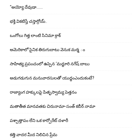
“అయ్యో దేవుడా…….
భ‌క్తి విక‌టిస్తే చ‌స్తార్రోయ్‌..
ఒంగోలు గిత్త లాంటి సినిమా క్రాక్
అమెరికాలో సైనిక తిరుగుబాటు వెనుక మర్మ ం
సాహిత్య ప్రపంచంలో ఉప్పెన ‘మద్దూరి నగేష్ బాబు
అడుగ‌డుగున మ‌నువార‌సుల‌తో యుద్ధంఎందుకంటే?
రాజ్యాంగ హక్కులపై పితృస్వామ్య పెత్తనం
మతాతీత మానవతకు చిరునామా-సంత్ కబీర్ నామా
పశ్చాత్తాపం లేని ఒక కార్పోరేట్ దళారీ
కత్తి వాదర మీద నిలిచిన ప్రేమ