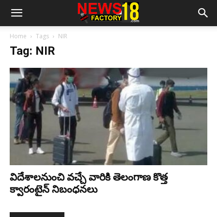
Home
Tags
NIR
Tag: NIR
విదేశాలనుంచి వచ్చే వారికి తెలంగాణ కొత్త
క్వారంటైన్‌ నిబంధనలు