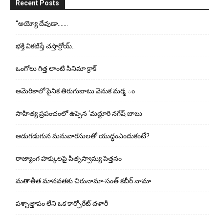
Recent Posts
“అయ్యో దేవుడా…….
భ‌క్తి విక‌టిస్తే చ‌స్తార్రోయ్‌..
ఒంగోలు గిత్త లాంటి సినిమా క్రాక్
అమెరికాలో సైనిక తిరుగుబాటు వెనుక మర్మ ం
సాహిత్య ప్రపంచంలో ఉప్పెన ‘మద్దూరి నగేష్ బాబు
అడుగ‌డుగున మ‌నువార‌సుల‌తో యుద్ధంఎందుకంటే?
రాజ్యాంగ హక్కులపై పితృస్వామ్య పెత్తనం
మతాతీత మానవతకు చిరునామా-సంత్ కబీర్ నామా
పశ్చాత్తాపం లేని ఒక కార్పోరేట్ దళారీ