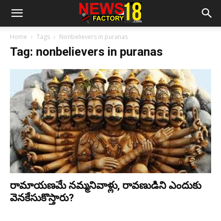
Home
Tags
Nonbelievers in puranas
Tag: nonbelievers in puranas
రామాయణమే నమ్మనివాళ్లు, రావణుడిని ఎందుకు
వెనకేసుకొస్తారు?