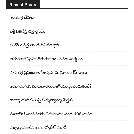
Recent Posts
“అయ్యో దేవుడా…….
భ‌క్తి విక‌టిస్తే చ‌స్తార్రోయ్‌..
ఒంగోలు గిత్త లాంటి సినిమా క్రాక్
అమెరికాలో సైనిక తిరుగుబాటు వెనుక మర్మ ం
సాహిత్య ప్రపంచంలో ఉప్పెన ‘మద్దూరి నగేష్ బాబు
అడుగ‌డుగున మ‌నువార‌సుల‌తో యుద్ధంఎందుకంటే?
రాజ్యాంగ హక్కులపై పితృస్వామ్య పెత్తనం
మతాతీత మానవతకు చిరునామా-సంత్ కబీర్ నామా
పశ్చాత్తాపం లేని ఒక కార్పోరేట్ దళారీ