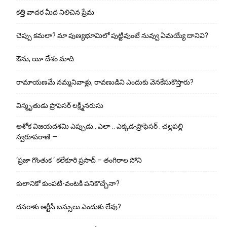
కత్తి వాదర మీద నిలిచిన ప్రేమ
చెప్పు క‌మ‌లా? మా పుణ్యభూమిలో పుట్టివుంటే నువ్వు ఏమయ్యే దానివి?
ఔను, యీ దేశం మాది
రామాయణమే నమ్మనివాళ్లు, రావణుడిని ఎందుకు వెనకేసుకొస్తారు?
విస్మృతుడు ప్రొఫెసర్ లక్ష్మీనరుసు
అశోక విజ‌య‌ద‌శ‌మి ఎప్పుడు.. ఎలా .. ఎక్క‌డ‌-ప్రొఫెసర్ . చల్లపల్లి
స్వరూపరాణి —
‘ప్రజా గొంతుక ‘ కలేకూరి ప్రసాద్ – తంగిరాల సోని
కులానికో కుంప‌టి-వంట‌కి ప‌నికొచ్చేనా?
ద‌స‌రాకు ఆర్టీసీ బ‌స్సులు ఎందుకు లేవు?