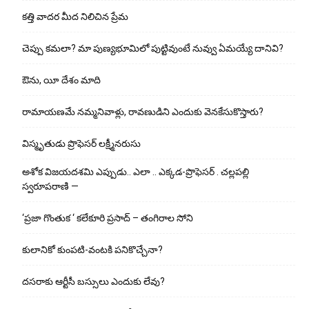
కత్తి వాదర మీద నిలిచిన ప్రేమ
చెప్పు క‌మ‌లా? మా పుణ్యభూమిలో పుట్టివుంటే నువ్వు ఏమయ్యే దానివి?
ఔను, యీ దేశం మాది
రామాయణమే నమ్మనివాళ్లు, రావణుడిని ఎందుకు వెనకేసుకొస్తారు?
విస్మృతుడు ప్రొఫెసర్ లక్ష్మీనరుసు
అశోక విజ‌య‌ద‌శ‌మి ఎప్పుడు.. ఎలా .. ఎక్క‌డ‌-ప్రొఫెసర్ . చల్లపల్లి
స్వరూపరాణి —
‘ప్రజా గొంతుక ‘ కలేకూరి ప్రసాద్ – తంగిరాల సోని
కులానికో కుంప‌టి-వంట‌కి ప‌నికొచ్చేనా?
ద‌స‌రాకు ఆర్టీసీ బ‌స్సులు ఎందుకు లేవు?