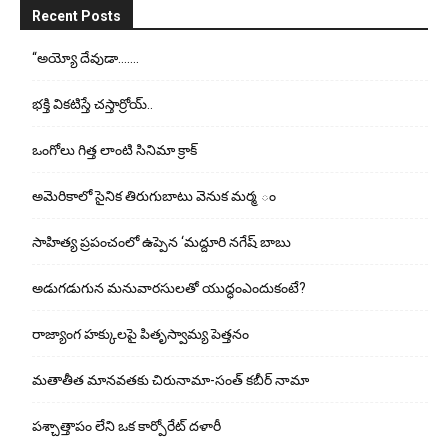
Recent Posts
“అయ్యో దేవుడా…….
భ‌క్తి విక‌టిస్తే చ‌స్తార్రోయ్‌..
ఒంగోలు గిత్త లాంటి సినిమా క్రాక్
అమెరికాలో సైనిక తిరుగుబాటు వెనుక మర్మ ం
సాహిత్య ప్రపంచంలో ఉప్పెన ‘మద్దూరి నగేష్ బాబు
అడుగ‌డుగున మ‌నువార‌సుల‌తో యుద్ధంఎందుకంటే?
రాజ్యాంగ హక్కులపై పితృస్వామ్య పెత్తనం
మతాతీత మానవతకు చిరునామా-సంత్ కబీర్ నామా
పశ్చాత్తాపం లేని ఒక కార్పోరేట్ దళారీ