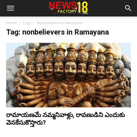
Home
Tags
Nonbelievers in Ramayana
Tag: nonbelievers in Ramayana
రామాయణమే నమ్మనివాళ్లు, రావణుడిని ఎందుకు
వెనకేసుకొస్తారు?