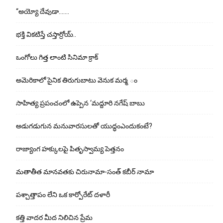
“అయ్యో దేవుడా…….
భ‌క్తి విక‌టిస్తే చ‌స్తార్రోయ్‌..
ఒంగోలు గిత్త లాంటి సినిమా క్రాక్
అమెరికాలో సైనిక తిరుగుబాటు వెనుక మర్మ ం
సాహిత్య ప్రపంచంలో ఉప్పెన ‘మద్దూరి నగేష్ బాబు
అడుగ‌డుగున మ‌నువార‌సుల‌తో యుద్ధంఎందుకంటే?
రాజ్యాంగ హక్కులపై పితృస్వామ్య పెత్తనం
మతాతీత మానవతకు చిరునామా-సంత్ కబీర్ నామా
పశ్చాత్తాపం లేని ఒక కార్పోరేట్ దళారీ
కత్తి వాదర మీద నిలిచిన ప్రేమ