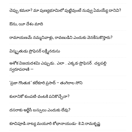
చెప్పు క‌మ‌లా? మా పుణ్యభూమిలో పుట్టివుంటే నువ్వు ఏమయ్యే దానివి?
ఔను, యీ దేశం మాది
రామాయణమే నమ్మనివాళ్లు, రావణుడిని ఎందుకు వెనకేసుకొస్తారు?
విస్మృతుడు ప్రొఫెసర్ లక్ష్మీనరుసు
అశోక విజ‌య‌ద‌శ‌మి ఎప్పుడు.. ఎలా .. ఎక్క‌డ‌-ప్రొఫెసర్ . చల్లపల్లి
స్వరూపరాణి —
‘ప్రజా గొంతుక ‘ కలేకూరి ప్రసాద్ – తంగిరాల సోని
కులానికో కుంప‌టి-వంట‌కి ప‌నికొచ్చేనా?
ద‌స‌రాకు ఆర్టీసీ బ‌స్సులు ఎందుకు లేవు?
కూచిపూడి నాట్య మ‌యూరి శోభానాయుడు- కె.వి.రామకృష్ణ