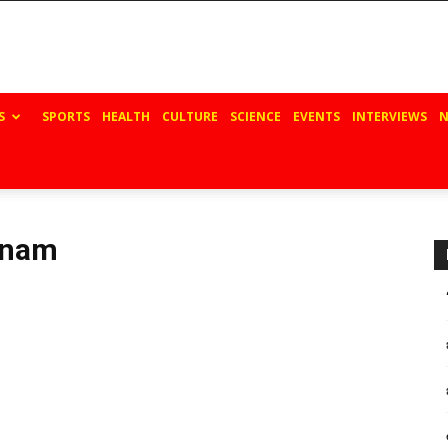
S
SPORTS
HEALTH
CULTURE
SCIENCE
EVENTS
INTERVIEWS
N
anam