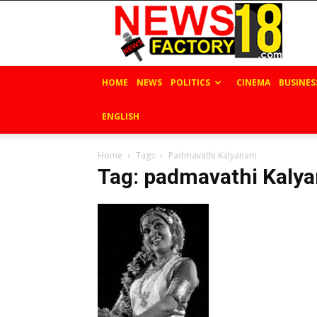
News
Factory
18
HOME
NEWS
POLITICS
CINEMA
BUSINES
ENGLISH
Home
Tags
Padmavathi Kalyanam
Tag: padmavathi Kaly