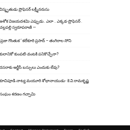
విస్మృతుడు ప్రొఫెసర్ లక్ష్మీనరుసు
అశోక విజ‌య‌ద‌శ‌మి ఎప్పుడు.. ఎలా .. ఎక్క‌డ‌-ప్రొఫెసర్ .
చల్లపల్లి స్వరూపరాణి —
‘ప్రజా గొంతుక ‘ కలేకూరి ప్రసాద్ – తంగిరాల సోని
కులానికో కుంప‌టి-వంట‌కి ప‌నికొచ్చేనా?
ద‌స‌రాకు ఆర్టీసీ బ‌స్సులు ఎందుకు లేవు?
కూచిపూడి నాట్య మ‌యూరి శోభానాయుడు- కె.వి.రామకృష్ణ
సంఘం శరణం గచ్చామి