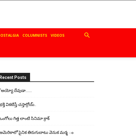
OSTALGIA
COLUMNISTS
VIDEOS
Recent Posts
“అయ్యో దేవుడా…….
భ‌క్తి విక‌టిస్తే చ‌స్తార్రోయ్‌..
ఒంగోలు గిత్త లాంటి సినిమా క్రాక్
అమెరికాలో సైనిక తిరుగుబాటు వెనుక మర్మ ం