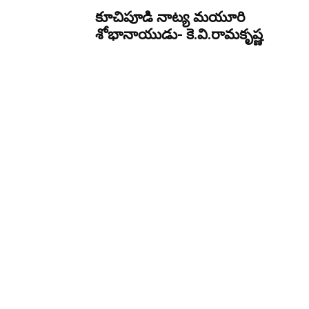
కూచిపూడి నాట్య మ‌యూరి
శోభానాయుడు- కె.వి.రామకృష్ణ