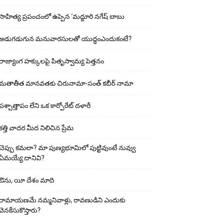
సాహిత్య ప్రపంచంలో ఉప్పెన ‘మద్దూరి నగేష్ బాబు
అడుగ‌డుగున మ‌నువార‌సుల‌తో యుద్ధంఎందుకంటే?
రాజ్యాంగ హక్కులపై పితృస్వామ్య పెత్తనం
మతాతీత మానవతకు చిరునామా-సంత్ కబీర్ నామా
పశ్చాత్తాపం లేని ఒక కార్పోరేట్ దళారీ
కత్తి వాదర మీద నిలిచిన ప్రేమ
చెప్పు క‌మ‌లా? మా పుణ్యభూమిలో పుట్టివుంటే నువ్వు
ఏమయ్యే దానివి?
ఔను, యీ దేశం మాది
రామాయణమే నమ్మనివాళ్లు, రావణుడిని ఎందుకు
వెనకేసుకొస్తారు?