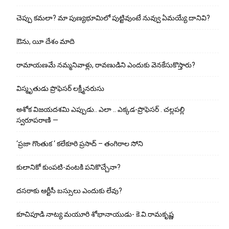
చెప్పు క‌మ‌లా? మా పుణ్యభూమిలో పుట్టివుంటే నువ్వు ఏమయ్యే దానివి?
ఔను, యీ దేశం మాది
రామాయణమే నమ్మనివాళ్లు, రావణుడిని ఎందుకు వెనకేసుకొస్తారు?
విస్మృతుడు ప్రొఫెసర్ లక్ష్మీనరుసు
అశోక విజ‌య‌ద‌శ‌మి ఎప్పుడు.. ఎలా .. ఎక్క‌డ‌-ప్రొఫెసర్ . చల్లపల్లి
స్వరూపరాణి —
‘ప్రజా గొంతుక ‘ కలేకూరి ప్రసాద్ – తంగిరాల సోని
కులానికో కుంప‌టి-వంట‌కి ప‌నికొచ్చేనా?
ద‌స‌రాకు ఆర్టీసీ బ‌స్సులు ఎందుకు లేవు?
కూచిపూడి నాట్య మ‌యూరి శోభానాయుడు- కె.వి.రామకృష్ణ