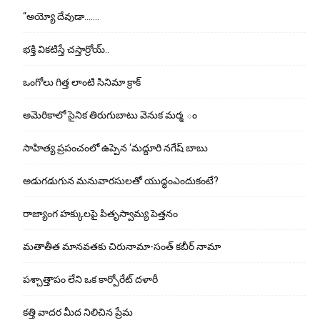
“అయ్యో దేవుడా…….
భ‌క్తి విక‌టిస్తే చ‌స్తార్రోయ్‌..
ఒంగోలు గిత్త లాంటి సినిమా క్రాక్
అమెరికాలో సైనిక తిరుగుబాటు వెనుక మర్మ ం
సాహిత్య ప్రపంచంలో ఉప్పెన ‘మద్దూరి నగేష్ బాబు
అడుగ‌డుగున మ‌నువార‌సుల‌తో యుద్ధంఎందుకంటే?
రాజ్యాంగ హక్కులపై పితృస్వామ్య పెత్తనం
మతాతీత మానవతకు చిరునామా-సంత్ కబీర్ నామా
పశ్చాత్తాపం లేని ఒక కార్పోరేట్ దళారీ
కత్తి వాదర మీద నిలిచిన ప్రేమ