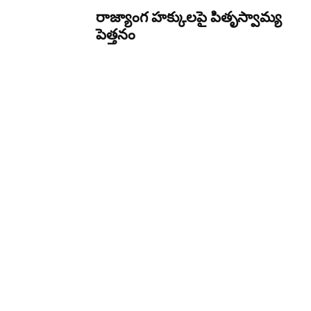
రాజ్యాంగ హక్కులపై పితృస్వామ్య
పెత్తనం