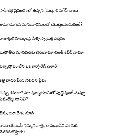
సాహిత్య ప్రపంచంలో ఉప్పెన ‘మద్దూరి నగేష్ బాబు
అడుగ‌డుగున మ‌నువార‌సుల‌తో యుద్ధంఎందుకంటే?
రాజ్యాంగ హక్కులపై పితృస్వామ్య పెత్తనం
మతాతీత మానవతకు చిరునామా-సంత్ కబీర్ నామా
పశ్చాత్తాపం లేని ఒక కార్పోరేట్ దళారీ
కత్తి వాదర మీద నిలిచిన ప్రేమ
చెప్పు క‌మ‌లా? మా పుణ్యభూమిలో పుట్టివుంటే నువ్వు
ఏమయ్యే దానివి?
ఔను, యీ దేశం మాది
రామాయణమే నమ్మనివాళ్లు, రావణుడిని ఎందుకు
వెనకేసుకొస్తారు?