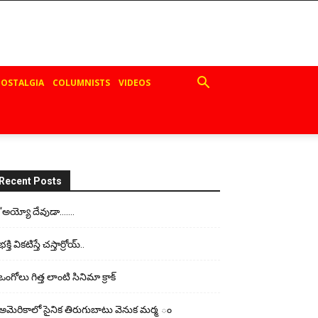
OSTALGIA
COLUMNISTS
VIDEOS
Recent Posts
“అయ్యో దేవుడా…….
భ‌క్తి విక‌టిస్తే చ‌స్తార్రోయ్‌..
ఒంగోలు గిత్త లాంటి సినిమా క్రాక్
అమెరికాలో సైనిక తిరుగుబాటు వెనుక మర్మ ం