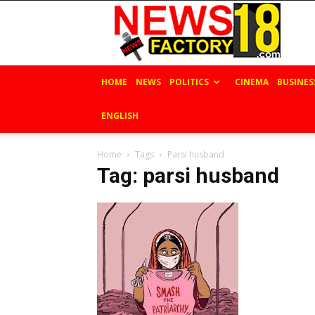
News
Factory
18
HOME
NEWS
POLITICS
CINEMA
BUSINES
ENGLISH
Home
Tags
Parsi husband
Tag: parsi husband