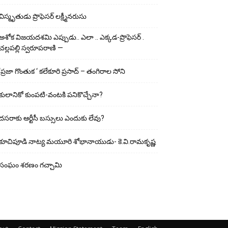
విస్మృతుడు ప్రొఫెసర్ లక్ష్మీనరుసు
అశోక విజ‌య‌ద‌శ‌మి ఎప్పుడు.. ఎలా .. ఎక్క‌డ‌-ప్రొఫెసర్ .
చల్లపల్లి స్వరూపరాణి —
‘ప్రజా గొంతుక ‘ కలేకూరి ప్రసాద్ – తంగిరాల సోని
కులానికో కుంప‌టి-వంట‌కి ప‌నికొచ్చేనా?
ద‌స‌రాకు ఆర్టీసీ బ‌స్సులు ఎందుకు లేవు?
కూచిపూడి నాట్య మ‌యూరి శోభానాయుడు- కె.వి.రామకృష్ణ
సంఘం శరణం గచ్చామి