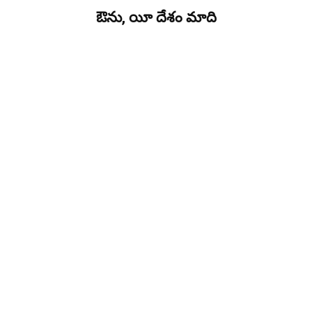
ఔను, యీ దేశం మాది