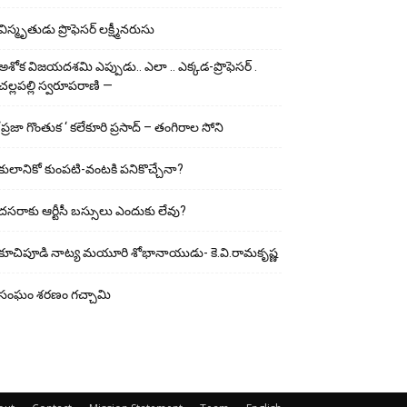
విస్మృతుడు ప్రొఫెసర్ లక్ష్మీనరుసు
అశోక విజ‌య‌ద‌శ‌మి ఎప్పుడు.. ఎలా .. ఎక్క‌డ‌-ప్రొఫెసర్ .
చల్లపల్లి స్వరూపరాణి —
‘ప్రజా గొంతుక ‘ కలేకూరి ప్రసాద్ – తంగిరాల సోని
కులానికో కుంప‌టి-వంట‌కి ప‌నికొచ్చేనా?
ద‌స‌రాకు ఆర్టీసీ బ‌స్సులు ఎందుకు లేవు?
కూచిపూడి నాట్య మ‌యూరి శోభానాయుడు- కె.వి.రామకృష్ణ
సంఘం శరణం గచ్చామి