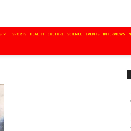
S
SPORTS
HEALTH
CULTURE
SCIENCE
EVENTS
INTERVIEWS
N