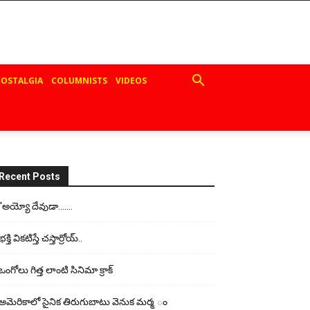
OSTALGIA
COLUMNISTS
VIDEOS
Recent Posts
“అయ్యో దేవుడా…….
భ‌క్తి విక‌టిస్తే చ‌స్తార్రోయ్‌..
ఒంగోలు గిత్త లాంటి సినిమా క్రాక్
అమెరికాలో సైనిక తిరుగుబాటు వెనుక మర్మ ం