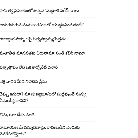
సాహిత్య ప్రపంచంలో ఉప్పెన ‘మద్దూరి నగేష్ బాబు
అడుగ‌డుగున మ‌నువార‌సుల‌తో యుద్ధంఎందుకంటే?
రాజ్యాంగ హక్కులపై పితృస్వామ్య పెత్తనం
మతాతీత మానవతకు చిరునామా-సంత్ కబీర్ నామా
పశ్చాత్తాపం లేని ఒక కార్పోరేట్ దళారీ
కత్తి వాదర మీద నిలిచిన ప్రేమ
చెప్పు క‌మ‌లా? మా పుణ్యభూమిలో పుట్టివుంటే నువ్వు
ఏమయ్యే దానివి?
ఔను, యీ దేశం మాది
రామాయణమే నమ్మనివాళ్లు, రావణుడిని ఎందుకు
వెనకేసుకొస్తారు?