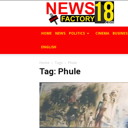
News
Factory
18
HOME
NEWS
POLITICS
CINEMA
BUSINES
ENGLISH
Home
Tags
Phule
Tag: Phule