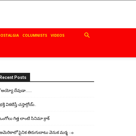
OSTALGIA
COLUMNISTS
VIDEOS
Recent Posts
“అయ్యో దేవుడా…….
భ‌క్తి విక‌టిస్తే చ‌స్తార్రోయ్‌..
ఒంగోలు గిత్త లాంటి సినిమా క్రాక్
అమెరికాలో సైనిక తిరుగుబాటు వెనుక మర్మ ం