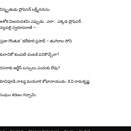
విస్మృతుడు ప్రొఫెసర్ లక్ష్మీనరుసు
అశోక విజ‌య‌ద‌శ‌మి ఎప్పుడు.. ఎలా .. ఎక్క‌డ‌-ప్రొఫెసర్ .
చల్లపల్లి స్వరూపరాణి —
‘ప్రజా గొంతుక ‘ కలేకూరి ప్రసాద్ – తంగిరాల సోని
కులానికో కుంప‌టి-వంట‌కి ప‌నికొచ్చేనా?
ద‌స‌రాకు ఆర్టీసీ బ‌స్సులు ఎందుకు లేవు?
కూచిపూడి నాట్య మ‌యూరి శోభానాయుడు- కె.వి.రామకృష్ణ
సంఘం శరణం గచ్చామి