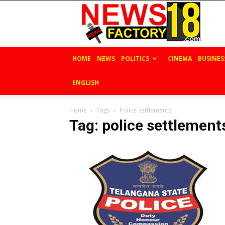
News
Factory
18
HOME
NEWS
POLITICS
CINEMA
BUSINES
ENGLISH
Home
Tags
Police settlements
Tag: police settlement