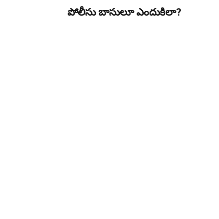
పోలీసు బాసులూ ఎందుకిలా?