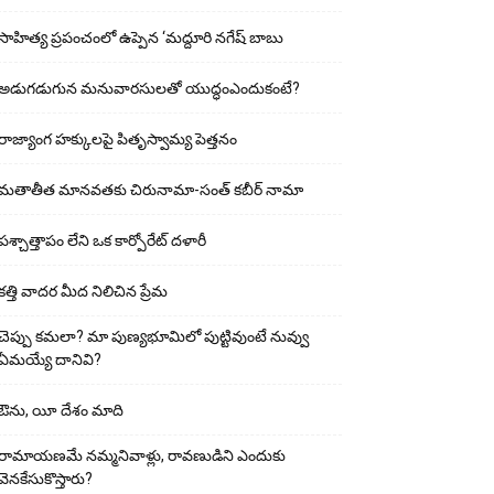
సాహిత్య ప్రపంచంలో ఉప్పెన ‘మద్దూరి నగేష్ బాబు
అడుగ‌డుగున మ‌నువార‌సుల‌తో యుద్ధంఎందుకంటే?
రాజ్యాంగ హక్కులపై పితృస్వామ్య పెత్తనం
మతాతీత మానవతకు చిరునామా-సంత్ కబీర్ నామా
పశ్చాత్తాపం లేని ఒక కార్పోరేట్ దళారీ
కత్తి వాదర మీద నిలిచిన ప్రేమ
చెప్పు క‌మ‌లా? మా పుణ్యభూమిలో పుట్టివుంటే నువ్వు
ఏమయ్యే దానివి?
ఔను, యీ దేశం మాది
రామాయణమే నమ్మనివాళ్లు, రావణుడిని ఎందుకు
వెనకేసుకొస్తారు?