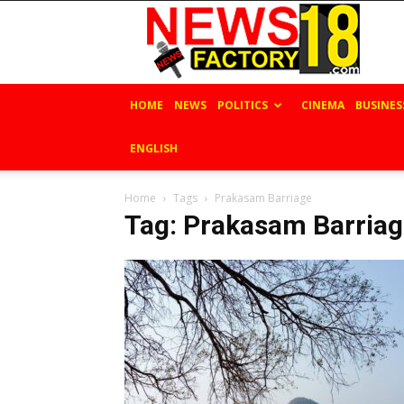
News
Factory
18
HOME
NEWS
POLITICS
CINEMA
BUSINES
ENGLISH
Home
Tags
Prakasam Barriage
Tag: Prakasam Barria