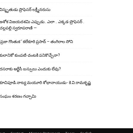
విస్మృతుడు ప్రొఫెసర్ లక్ష్మీనరుసు
అశోక విజ‌య‌ద‌శ‌మి ఎప్పుడు.. ఎలా .. ఎక్క‌డ‌-ప్రొఫెసర్ .
చల్లపల్లి స్వరూపరాణి —
‘ప్రజా గొంతుక ‘ కలేకూరి ప్రసాద్ – తంగిరాల సోని
కులానికో కుంప‌టి-వంట‌కి ప‌నికొచ్చేనా?
ద‌స‌రాకు ఆర్టీసీ బ‌స్సులు ఎందుకు లేవు?
కూచిపూడి నాట్య మ‌యూరి శోభానాయుడు- కె.వి.రామకృష్ణ
సంఘం శరణం గచ్చామి