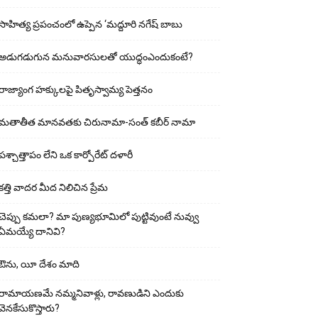
సాహిత్య ప్రపంచంలో ఉప్పెన ‘మద్దూరి నగేష్ బాబు
అడుగ‌డుగున మ‌నువార‌సుల‌తో యుద్ధంఎందుకంటే?
రాజ్యాంగ హక్కులపై పితృస్వామ్య పెత్తనం
మతాతీత మానవతకు చిరునామా-సంత్ కబీర్ నామా
పశ్చాత్తాపం లేని ఒక కార్పోరేట్ దళారీ
కత్తి వాదర మీద నిలిచిన ప్రేమ
చెప్పు క‌మ‌లా? మా పుణ్యభూమిలో పుట్టివుంటే నువ్వు
ఏమయ్యే దానివి?
ఔను, యీ దేశం మాది
రామాయణమే నమ్మనివాళ్లు, రావణుడిని ఎందుకు
వెనకేసుకొస్తారు?