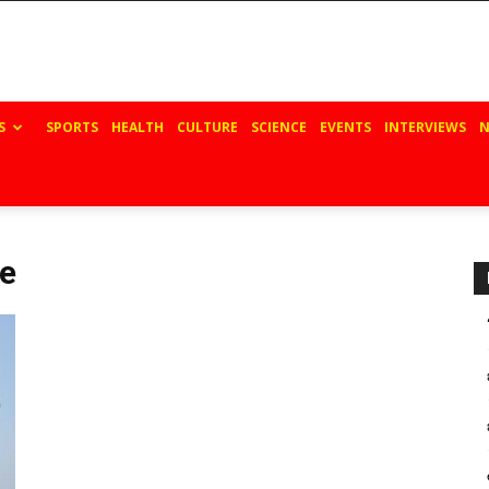
S
SPORTS
HEALTH
CULTURE
SCIENCE
EVENTS
INTERVIEWS
N
ge