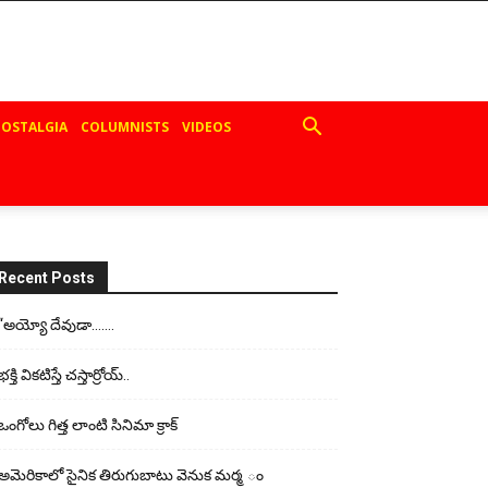
OSTALGIA
COLUMNISTS
VIDEOS
Recent Posts
“అయ్యో దేవుడా…….
భ‌క్తి విక‌టిస్తే చ‌స్తార్రోయ్‌..
ఒంగోలు గిత్త లాంటి సినిమా క్రాక్
అమెరికాలో సైనిక తిరుగుబాటు వెనుక మర్మ ం