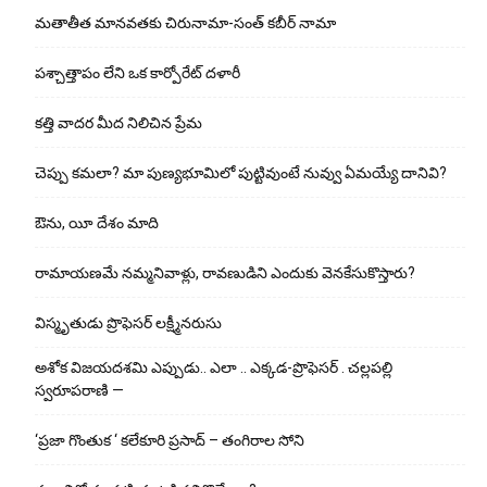
మతాతీత మానవతకు చిరునామా-సంత్ కబీర్ నామా
పశ్చాత్తాపం లేని ఒక కార్పోరేట్ దళారీ
కత్తి వాదర మీద నిలిచిన ప్రేమ
చెప్పు క‌మ‌లా? మా పుణ్యభూమిలో పుట్టివుంటే నువ్వు ఏమయ్యే దానివి?
ఔను, యీ దేశం మాది
రామాయణమే నమ్మనివాళ్లు, రావణుడిని ఎందుకు వెనకేసుకొస్తారు?
విస్మృతుడు ప్రొఫెసర్ లక్ష్మీనరుసు
అశోక విజ‌య‌ద‌శ‌మి ఎప్పుడు.. ఎలా .. ఎక్క‌డ‌-ప్రొఫెసర్ . చల్లపల్లి
స్వరూపరాణి —
‘ప్రజా గొంతుక ‘ కలేకూరి ప్రసాద్ – తంగిరాల సోని