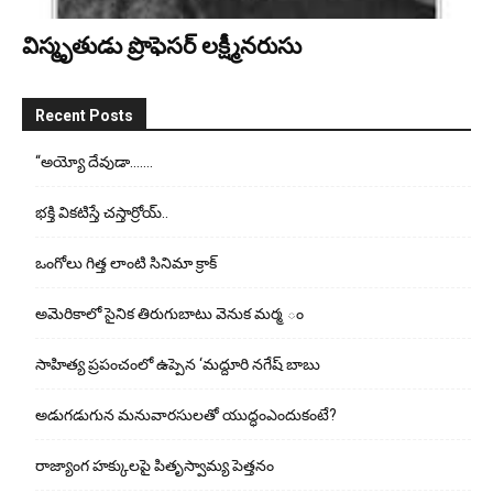
విస్మృతుడు ప్రొఫెసర్ లక్ష్మీనరుసు
Recent Posts
“అయ్యో దేవుడా…….
భ‌క్తి విక‌టిస్తే చ‌స్తార్రోయ్‌..
ఒంగోలు గిత్త లాంటి సినిమా క్రాక్
అమెరికాలో సైనిక తిరుగుబాటు వెనుక మర్మ ం
సాహిత్య ప్రపంచంలో ఉప్పెన ‘మద్దూరి నగేష్ బాబు
అడుగ‌డుగున మ‌నువార‌సుల‌తో యుద్ధంఎందుకంటే?
రాజ్యాంగ హక్కులపై పితృస్వామ్య పెత్తనం