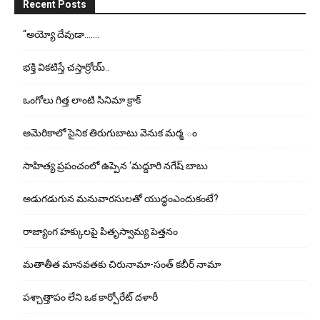
Recent Posts
“అయ్యో దేవుడా…….
భ‌క్తి విక‌టిస్తే చ‌స్తార్రోయ్‌..
ఒంగోలు గిత్త లాంటి సినిమా క్రాక్
అమెరికాలో సైనిక తిరుగుబాటు వెనుక మర్మ ం
సాహిత్య ప్రపంచంలో ఉప్పెన ‘మద్దూరి నగేష్ బాబు
అడుగ‌డుగున మ‌నువార‌సుల‌తో యుద్ధంఎందుకంటే?
రాజ్యాంగ హక్కులపై పితృస్వామ్య పెత్తనం
మతాతీత మానవతకు చిరునామా-సంత్ కబీర్ నామా
పశ్చాత్తాపం లేని ఒక కార్పోరేట్ దళారీ