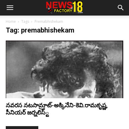
Home
Tags
Premabhishekam
Tag: premabhishekam
న‌వ‌ర‌స న‌ట‌సామ్రాట్‌-అక్కినేని-కెవి.రామ‌కృష్ణ‌,
సీనియ‌ర్ జ‌ర్న‌లిస్్ట‌