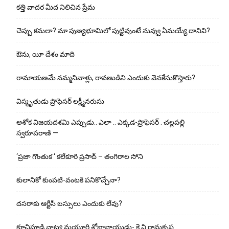
కత్తి వాదర మీద నిలిచిన ప్రేమ
చెప్పు క‌మ‌లా? మా పుణ్యభూమిలో పుట్టివుంటే నువ్వు ఏమయ్యే దానివి?
ఔను, యీ దేశం మాది
రామాయణమే నమ్మనివాళ్లు, రావణుడిని ఎందుకు వెనకేసుకొస్తారు?
విస్మృతుడు ప్రొఫెసర్ లక్ష్మీనరుసు
అశోక విజ‌య‌ద‌శ‌మి ఎప్పుడు.. ఎలా .. ఎక్క‌డ‌-ప్రొఫెసర్ . చల్లపల్లి
స్వరూపరాణి —
‘ప్రజా గొంతుక ‘ కలేకూరి ప్రసాద్ – తంగిరాల సోని
కులానికో కుంప‌టి-వంట‌కి ప‌నికొచ్చేనా?
ద‌స‌రాకు ఆర్టీసీ బ‌స్సులు ఎందుకు లేవు?
కూచిపూడి నాట్య మ‌యూరి శోభానాయుడు- కె.వి.రామకృష్ణ