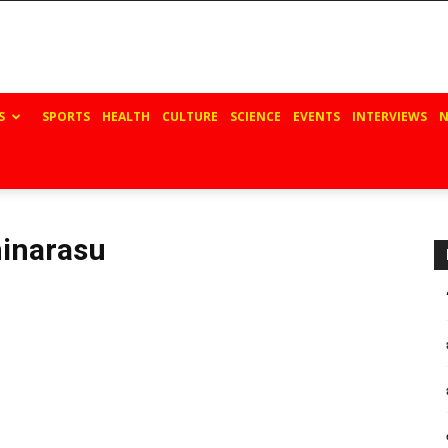
S
SPORTS
HEALTH
CULTURE
SCIENCE
EVENTS
INTERVIEWS
N
minarasu