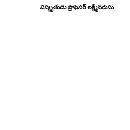
విస్మృతుడు ప్రొఫెసర్ లక్ష్మీనరుసు