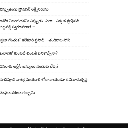
విస్మృతుడు ప్రొఫెసర్ లక్ష్మీనరుసు
అశోక విజ‌య‌ద‌శ‌మి ఎప్పుడు.. ఎలా .. ఎక్క‌డ‌-ప్రొఫెసర్ .
చల్లపల్లి స్వరూపరాణి —
‘ప్రజా గొంతుక ‘ కలేకూరి ప్రసాద్ – తంగిరాల సోని
కులానికో కుంప‌టి-వంట‌కి ప‌నికొచ్చేనా?
ద‌స‌రాకు ఆర్టీసీ బ‌స్సులు ఎందుకు లేవు?
కూచిపూడి నాట్య మ‌యూరి శోభానాయుడు- కె.వి.రామకృష్ణ
సంఘం శరణం గచ్చామి