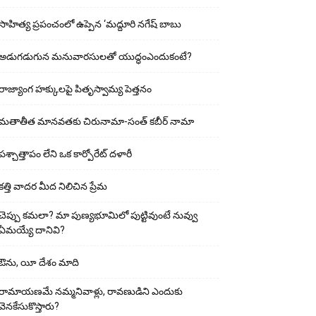
సాహిత్య ప్రపంచంలో ఉప్పెన ‘మద్దూరి నగేష్ బాబు
అడుగ‌డుగున మ‌నువార‌సుల‌తో యుద్ధంఎందుకంటే?
రాజ్యాంగ హక్కులపై పితృస్వామ్య పెత్తనం
మతాతీత మానవతకు చిరునామా-సంత్ కబీర్ నామా
పశ్చాత్తాపం లేని ఒక కార్పోరేట్ దళారీ
కత్తి వాదర మీద నిలిచిన ప్రేమ
చెప్పు క‌మ‌లా? మా పుణ్యభూమిలో పుట్టివుంటే నువ్వు
ఏమయ్యే దానివి?
ఔను, యీ దేశం మాది
రామాయణమే నమ్మనివాళ్లు, రావణుడిని ఎందుకు
వెనకేసుకొస్తారు?