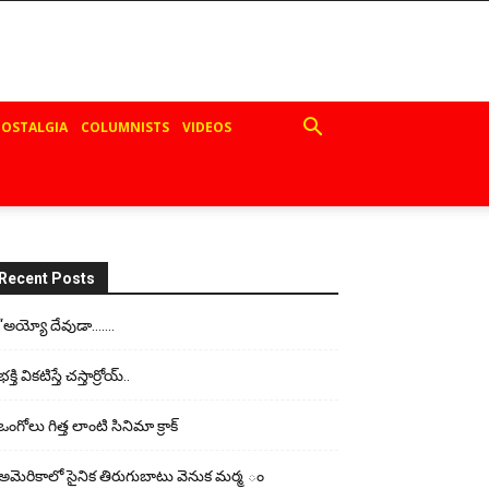
OSTALGIA
COLUMNISTS
VIDEOS
Recent Posts
“అయ్యో దేవుడా…….
భ‌క్తి విక‌టిస్తే చ‌స్తార్రోయ్‌..
ఒంగోలు గిత్త లాంటి సినిమా క్రాక్
అమెరికాలో సైనిక తిరుగుబాటు వెనుక మర్మ ం