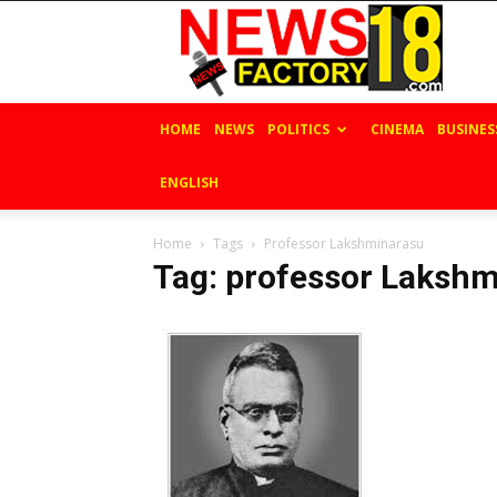
News
Factory
18
HOME
NEWS
POLITICS
CINEMA
BUSINES
ENGLISH
Home
Tags
Professor Lakshminarasu
Tag: professor Laksh