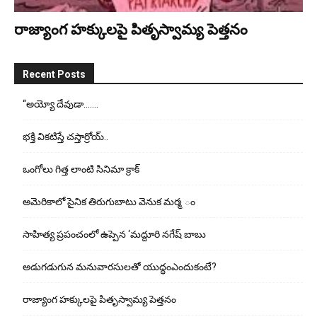
రాజ్యాంగ హక్కులపై పితృస్వామ్య పెత్తనం
Recent Posts
“అయ్యో దేవుడా…….
భ‌క్తి విక‌టిస్తే చ‌స్తార్రోయ్‌..
ఒంగోలు గిత్త లాంటి సినిమా క్రాక్
అమెరికాలో సైనిక తిరుగుబాటు వెనుక మర్మ ం
సాహిత్య ప్రపంచంలో ఉప్పెన ‘మద్దూరి నగేష్ బాబు
అడుగ‌డుగున మ‌నువార‌సుల‌తో యుద్ధంఎందుకంటే?
రాజ్యాంగ హక్కులపై పితృస్వామ్య పెత్తనం