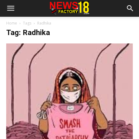
Home
Tags
Radhika
Tag: Radhika