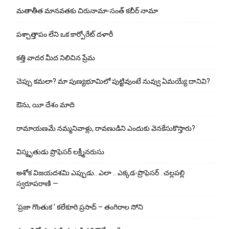
మతాతీత మానవతకు చిరునామా-సంత్ కబీర్ నామా
పశ్చాత్తాపం లేని ఒక కార్పోరేట్ దళారీ
కత్తి వాదర మీద నిలిచిన ప్రేమ
చెప్పు క‌మ‌లా? మా పుణ్యభూమిలో పుట్టివుంటే నువ్వు ఏమయ్యే దానివి?
ఔను, యీ దేశం మాది
రామాయణమే నమ్మనివాళ్లు, రావణుడిని ఎందుకు వెనకేసుకొస్తారు?
విస్మృతుడు ప్రొఫెసర్ లక్ష్మీనరుసు
అశోక విజ‌య‌ద‌శ‌మి ఎప్పుడు.. ఎలా .. ఎక్క‌డ‌-ప్రొఫెసర్ . చల్లపల్లి
స్వరూపరాణి —
‘ప్రజా గొంతుక ‘ కలేకూరి ప్రసాద్ – తంగిరాల సోని