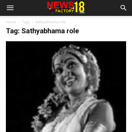
Home
Tags
Sathyabhama role
Tag: Sathyabhama role