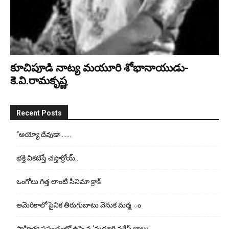
కూచిపూడి నాట్య మ‌యూరి శోభానాయుడు-
కె.వి.రామకృష్ణ
Recent Posts
“అయ్యో దేవుడా…….
భ‌క్తి విక‌టిస్తే చ‌స్తార్రోయ్‌..
ఒంగోలు గిత్త లాంటి సినిమా క్రాక్
అమెరికాలో సైనిక తిరుగుబాటు వెనుక మర్మ ం
సాహిత్య ప్రపంచంలో ఉప్పెన ‘మద్దూరి నగేష్ బాబు