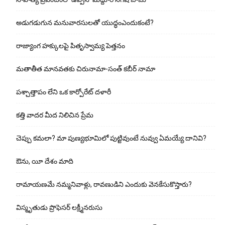
అడుగ‌డుగున మ‌నువార‌సుల‌తో యుద్ధంఎందుకంటే?
రాజ్యాంగ హక్కులపై పితృస్వామ్య పెత్తనం
మతాతీత మానవతకు చిరునామా-సంత్ కబీర్ నామా
పశ్చాత్తాపం లేని ఒక కార్పోరేట్ దళారీ
కత్తి వాదర మీద నిలిచిన ప్రేమ
చెప్పు క‌మ‌లా? మా పుణ్యభూమిలో పుట్టివుంటే నువ్వు ఏమయ్యే దానివి?
ఔను, యీ దేశం మాది
రామాయణమే నమ్మనివాళ్లు, రావణుడిని ఎందుకు వెనకేసుకొస్తారు?
విస్మృతుడు ప్రొఫెసర్ లక్ష్మీనరుసు