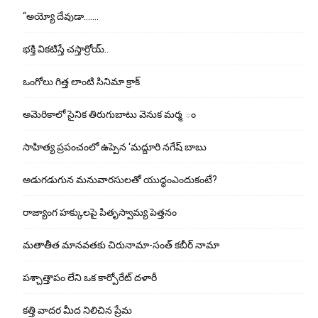
“అయ్యో దేవుడా…….
భ‌క్తి విక‌టిస్తే చ‌స్తార్రోయ్‌..
ఒంగోలు గిత్త లాంటి సినిమా క్రాక్
అమెరికాలో సైనిక తిరుగుబాటు వెనుక మర్మ ం
సాహిత్య ప్రపంచంలో ఉప్పెన ‘మద్దూరి నగేష్ బాబు
అడుగ‌డుగున మ‌నువార‌సుల‌తో యుద్ధంఎందుకంటే?
రాజ్యాంగ హక్కులపై పితృస్వామ్య పెత్తనం
మతాతీత మానవతకు చిరునామా-సంత్ కబీర్ నామా
పశ్చాత్తాపం లేని ఒక కార్పోరేట్ దళారీ
కత్తి వాదర మీద నిలిచిన ప్రేమ