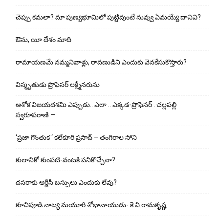
చెప్పు క‌మ‌లా? మా పుణ్యభూమిలో పుట్టివుంటే నువ్వు ఏమయ్యే దానివి?
ఔను, యీ దేశం మాది
రామాయణమే నమ్మనివాళ్లు, రావణుడిని ఎందుకు వెనకేసుకొస్తారు?
విస్మృతుడు ప్రొఫెసర్ లక్ష్మీనరుసు
అశోక విజ‌య‌ద‌శ‌మి ఎప్పుడు.. ఎలా .. ఎక్క‌డ‌-ప్రొఫెసర్ . చల్లపల్లి
స్వరూపరాణి —
‘ప్రజా గొంతుక ‘ కలేకూరి ప్రసాద్ – తంగిరాల సోని
కులానికో కుంప‌టి-వంట‌కి ప‌నికొచ్చేనా?
ద‌స‌రాకు ఆర్టీసీ బ‌స్సులు ఎందుకు లేవు?
కూచిపూడి నాట్య మ‌యూరి శోభానాయుడు- కె.వి.రామకృష్ణ