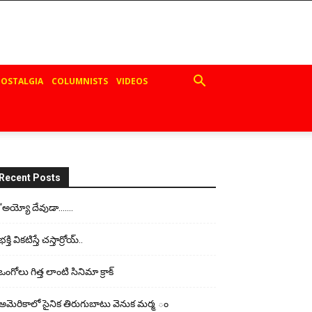
OSTALGIA
COLUMNISTS
VIDEOS
Recent Posts
“అయ్యో దేవుడా…….
భ‌క్తి విక‌టిస్తే చ‌స్తార్రోయ్‌..
ఒంగోలు గిత్త లాంటి సినిమా క్రాక్
అమెరికాలో సైనిక తిరుగుబాటు వెనుక మర్మ ం