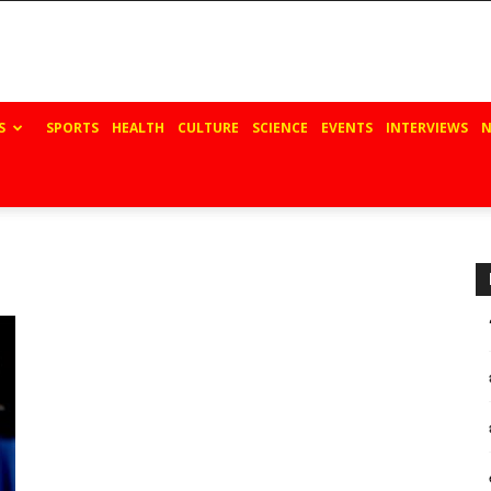
S
SPORTS
HEALTH
CULTURE
SCIENCE
EVENTS
INTERVIEWS
N