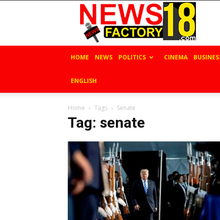
News
Factory
18
HOME
NEWS
POLITICS
CINEMA
BUSINES
ENGLISH
Home
Tags
Senate
Tag: senate