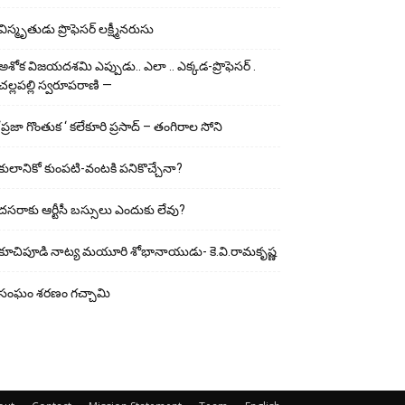
విస్మృతుడు ప్రొఫెసర్ లక్ష్మీనరుసు
అశోక విజ‌య‌ద‌శ‌మి ఎప్పుడు.. ఎలా .. ఎక్క‌డ‌-ప్రొఫెసర్ .
చల్లపల్లి స్వరూపరాణి —
‘ప్రజా గొంతుక ‘ కలేకూరి ప్రసాద్ – తంగిరాల సోని
కులానికో కుంప‌టి-వంట‌కి ప‌నికొచ్చేనా?
ద‌స‌రాకు ఆర్టీసీ బ‌స్సులు ఎందుకు లేవు?
కూచిపూడి నాట్య మ‌యూరి శోభానాయుడు- కె.వి.రామకృష్ణ
సంఘం శరణం గచ్చామి