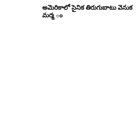
అమెరికాలో సైనిక తిరుగుబాటు వెనుక
మర్మ ం