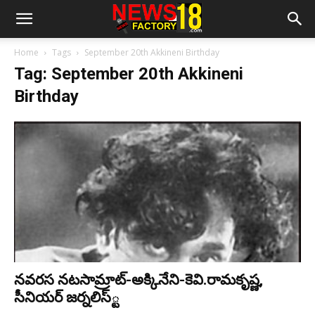
Home
Tags
September 20th Akkineni Birthday
Tag: September 20th Akkineni
Birthday
న‌వ‌ర‌స న‌ట‌సామ్రాట్‌-అక్కినేని-కెవి.రామ‌కృష్ణ‌,
సీనియ‌ర్ జ‌ర్న‌లిస్్ట‌