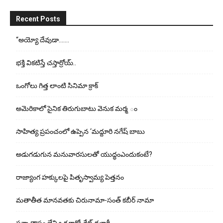
Recent Posts
“అయ్యో దేవుడా…….
భ‌క్తి విక‌టిస్తే చ‌స్తార్రోయ్‌..
ఒంగోలు గిత్త లాంటి సినిమా క్రాక్
అమెరికాలో సైనిక తిరుగుబాటు వెనుక మర్మ ం
సాహిత్య ప్రపంచంలో ఉప్పెన ‘మద్దూరి నగేష్ బాబు
అడుగ‌డుగున మ‌నువార‌సుల‌తో యుద్ధంఎందుకంటే?
రాజ్యాంగ హక్కులపై పితృస్వామ్య పెత్తనం
మతాతీత మానవతకు చిరునామా-సంత్ కబీర్ నామా