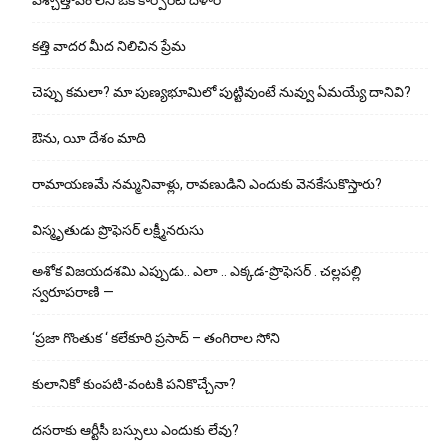
పశ్చాత్తాపం లేని ఒక కార్పోరేట్ దళారీ
కత్తి వాదర మీద నిలిచిన ప్రేమ
చెప్పు క‌మ‌లా? మా పుణ్యభూమిలో పుట్టివుంటే నువ్వు ఏమయ్యే దానివి?
ఔను, యీ దేశం మాది
రామాయణమే నమ్మనివాళ్లు, రావణుడిని ఎందుకు వెనకేసుకొస్తారు?
విస్మృతుడు ప్రొఫెసర్ లక్ష్మీనరుసు
అశోక విజ‌య‌ద‌శ‌మి ఎప్పుడు.. ఎలా .. ఎక్క‌డ‌-ప్రొఫెసర్ . చల్లపల్లి
స్వరూపరాణి —
‘ప్రజా గొంతుక ‘ కలేకూరి ప్రసాద్ – తంగిరాల సోని
కులానికో కుంప‌టి-వంట‌కి ప‌నికొచ్చేనా?
ద‌స‌రాకు ఆర్టీసీ బ‌స్సులు ఎందుకు లేవు?