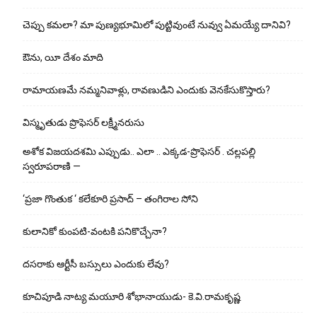
చెప్పు క‌మ‌లా? మా పుణ్యభూమిలో పుట్టివుంటే నువ్వు ఏమయ్యే దానివి?
ఔను, యీ దేశం మాది
రామాయణమే నమ్మనివాళ్లు, రావణుడిని ఎందుకు వెనకేసుకొస్తారు?
విస్మృతుడు ప్రొఫెసర్ లక్ష్మీనరుసు
అశోక విజ‌య‌ద‌శ‌మి ఎప్పుడు.. ఎలా .. ఎక్క‌డ‌-ప్రొఫెసర్ . చల్లపల్లి
స్వరూపరాణి —
‘ప్రజా గొంతుక ‘ కలేకూరి ప్రసాద్ – తంగిరాల సోని
కులానికో కుంప‌టి-వంట‌కి ప‌నికొచ్చేనా?
ద‌స‌రాకు ఆర్టీసీ బ‌స్సులు ఎందుకు లేవు?
కూచిపూడి నాట్య మ‌యూరి శోభానాయుడు- కె.వి.రామకృష్ణ