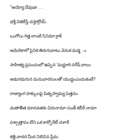
“అయ్యో దేవుడా…….
భ‌క్తి విక‌టిస్తే చ‌స్తార్రోయ్‌..
ఒంగోలు గిత్త లాంటి సినిమా క్రాక్
అమెరికాలో సైనిక తిరుగుబాటు వెనుక మర్మ ం
సాహిత్య ప్రపంచంలో ఉప్పెన ‘మద్దూరి నగేష్ బాబు
అడుగ‌డుగున మ‌నువార‌సుల‌తో యుద్ధంఎందుకంటే?
రాజ్యాంగ హక్కులపై పితృస్వామ్య పెత్తనం
మతాతీత మానవతకు చిరునామా-సంత్ కబీర్ నామా
పశ్చాత్తాపం లేని ఒక కార్పోరేట్ దళారీ
కత్తి వాదర మీద నిలిచిన ప్రేమ