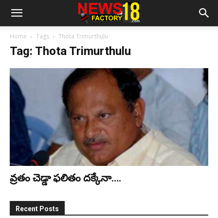
Home
Tags
Thota Trimurthulu
Tag: Thota Trimurthulu
వ్ర‌తం చెడ్డా ఫ‌లితం ద‌క్కేనా….
Recent Posts