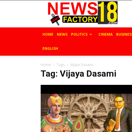
News
Factory
18
HOME
NEWS
POLITICS
CINEMA
BUSINES
ENGLISH
Home
Tags
Vijaya Dasami
Tag: Vijaya Dasami