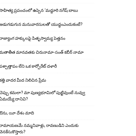
సాహిత్య ప్రపంచంలో ఉప్పెన ‘మద్దూరి నగేష్ బాబు
అడుగ‌డుగున మ‌నువార‌సుల‌తో యుద్ధంఎందుకంటే?
రాజ్యాంగ హక్కులపై పితృస్వామ్య పెత్తనం
మతాతీత మానవతకు చిరునామా-సంత్ కబీర్ నామా
పశ్చాత్తాపం లేని ఒక కార్పోరేట్ దళారీ
కత్తి వాదర మీద నిలిచిన ప్రేమ
చెప్పు క‌మ‌లా? మా పుణ్యభూమిలో పుట్టివుంటే నువ్వు
ఏమయ్యే దానివి?
ఔను, యీ దేశం మాది
రామాయణమే నమ్మనివాళ్లు, రావణుడిని ఎందుకు
వెనకేసుకొస్తారు?