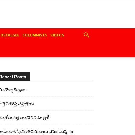
OSTALGIA
COLUMNISTS
VIDEOS
Recent Posts
“అయ్యో దేవుడా…….
భ‌క్తి విక‌టిస్తే చ‌స్తార్రోయ్‌..
ఒంగోలు గిత్త లాంటి సినిమా క్రాక్
అమెరికాలో సైనిక తిరుగుబాటు వెనుక మర్మ ం