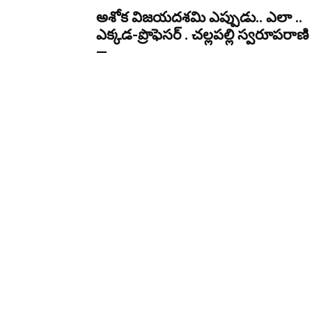
అశోక విజ‌య‌ద‌శ‌మి ఎప్పుడు.. ఎలా ..
ఎక్క‌డ‌-ప్రొఫెసర్ . చల్లపల్లి స్వరూపరాణి
—