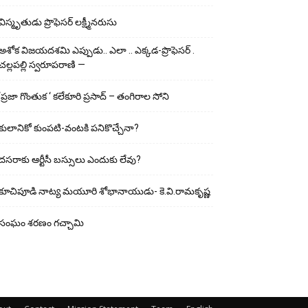
విస్మృతుడు ప్రొఫెసర్ లక్ష్మీనరుసు
అశోక విజ‌య‌ద‌శ‌మి ఎప్పుడు.. ఎలా .. ఎక్క‌డ‌-ప్రొఫెసర్ .
చల్లపల్లి స్వరూపరాణి —
‘ప్రజా గొంతుక ‘ కలేకూరి ప్రసాద్ – తంగిరాల సోని
కులానికో కుంప‌టి-వంట‌కి ప‌నికొచ్చేనా?
ద‌స‌రాకు ఆర్టీసీ బ‌స్సులు ఎందుకు లేవు?
కూచిపూడి నాట్య మ‌యూరి శోభానాయుడు- కె.వి.రామకృష్ణ
సంఘం శరణం గచ్చామి