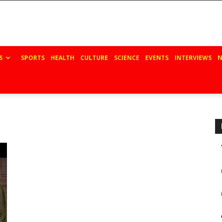
S
SPORTS
HEALTH
CULTURE
SCIENCE
EVENTS
INTERVIEWS
N