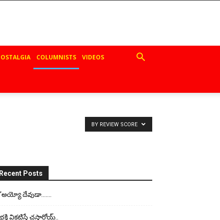
OSTALGIA
COLUMNISTS
VIDEOS
BY REVIEW SCORE
Recent Posts
“అయ్యో దేవుడా…….
భ‌క్తి విక‌టిస్తే చ‌స్తార్రోయ్‌..