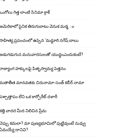
ఒంగోలు గిత్త లాంటి సినిమా క్రాక్
అమెరికాలో సైనిక తిరుగుబాటు వెనుక మర్మ ం
సాహిత్య ప్రపంచంలో ఉప్పెన ‘మద్దూరి నగేష్ బాబు
అడుగ‌డుగున మ‌నువార‌సుల‌తో యుద్ధంఎందుకంటే?
రాజ్యాంగ హక్కులపై పితృస్వామ్య పెత్తనం
మతాతీత మానవతకు చిరునామా-సంత్ కబీర్ నామా
పశ్చాత్తాపం లేని ఒక కార్పోరేట్ దళారీ
కత్తి వాదర మీద నిలిచిన ప్రేమ
చెప్పు క‌మ‌లా? మా పుణ్యభూమిలో పుట్టివుంటే నువ్వు
ఏమయ్యే దానివి?