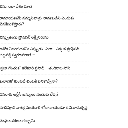
ఔను, యీ దేశం మాది
రామాయణమే నమ్మనివాళ్లు, రావణుడిని ఎందుకు
వెనకేసుకొస్తారు?
విస్మృతుడు ప్రొఫెసర్ లక్ష్మీనరుసు
అశోక విజ‌య‌ద‌శ‌మి ఎప్పుడు.. ఎలా .. ఎక్క‌డ‌-ప్రొఫెసర్ .
చల్లపల్లి స్వరూపరాణి —
‘ప్రజా గొంతుక ‘ కలేకూరి ప్రసాద్ – తంగిరాల సోని
కులానికో కుంప‌టి-వంట‌కి ప‌నికొచ్చేనా?
ద‌స‌రాకు ఆర్టీసీ బ‌స్సులు ఎందుకు లేవు?
కూచిపూడి నాట్య మ‌యూరి శోభానాయుడు- కె.వి.రామకృష్ణ
సంఘం శరణం గచ్చామి