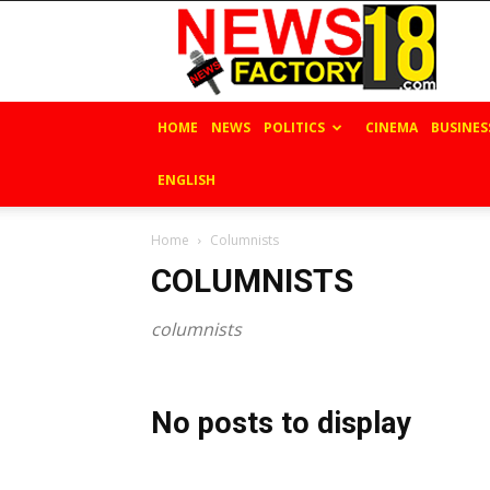
News
Factory
18
HOME
NEWS
POLITICS
CINEMA
BUSINES
ENGLISH
Home
Columnists
COLUMNISTS
columnists
No posts to display