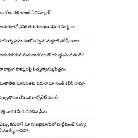
ఒంగోలు గిత్త లాంటి సినిమా క్రాక్
అమెరికాలో సైనిక తిరుగుబాటు వెనుక మర్మ ం
సాహిత్య ప్రపంచంలో ఉప్పెన ‘మద్దూరి నగేష్ బాబు
అడుగ‌డుగున మ‌నువార‌సుల‌తో యుద్ధంఎందుకంటే?
రాజ్యాంగ హక్కులపై పితృస్వామ్య పెత్తనం
మతాతీత మానవతకు చిరునామా-సంత్ కబీర్ నామా
పశ్చాత్తాపం లేని ఒక కార్పోరేట్ దళారీ
కత్తి వాదర మీద నిలిచిన ప్రేమ
చెప్పు క‌మ‌లా? మా పుణ్యభూమిలో పుట్టివుంటే నువ్వు
ఏమయ్యే దానివి?