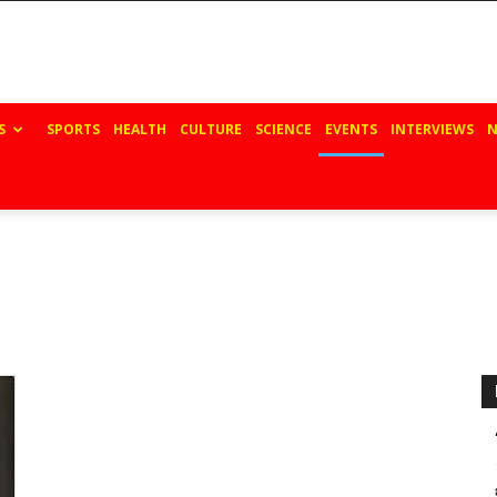
S
SPORTS
HEALTH
CULTURE
SCIENCE
EVENTS
INTERVIEWS
N