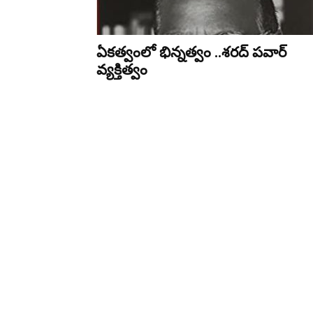
ఏకత్వంలో భిన్నత్వం ..శరద్ పవార్
వ్యక్తిత్వం