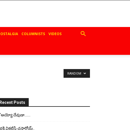
OSTALGIA
COLUMNISTS
VIDEOS
RANDOM
Recent Posts
“అయ్యో దేవుడా…….
భ‌క్తి విక‌టిస్తే చ‌స్తార్రోయ్‌..