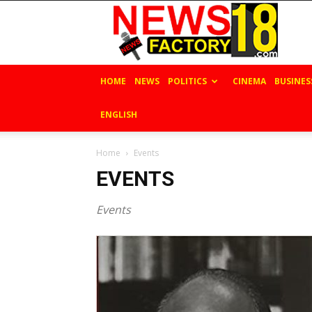
News
Factory
18
HOME
NEWS
POLITICS
CINEMA
BUSINES
ENGLISH
Home
Events
EVENTS
Events