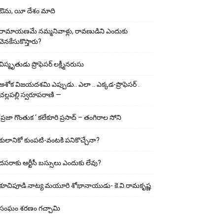
ఔను, యీ దేశం మాది
రామాయణమే నమ్మనివాళ్లు, రావణుడిని ఎందుకు
వెనకేసుకొస్తారు?
విస్మృతుడు ప్రొఫెసర్ లక్ష్మీనరుసు
అశోక విజ‌య‌ద‌శ‌మి ఎప్పుడు.. ఎలా .. ఎక్క‌డ‌-ప్రొఫెసర్ .
చల్లపల్లి స్వరూపరాణి —
‘ప్రజా గొంతుక ‘ కలేకూరి ప్రసాద్ – తంగిరాల సోని
కులానికో కుంప‌టి-వంట‌కి ప‌నికొచ్చేనా?
ద‌స‌రాకు ఆర్టీసీ బ‌స్సులు ఎందుకు లేవు?
కూచిపూడి నాట్య మ‌యూరి శోభానాయుడు- కె.వి.రామకృష్ణ
సంఘం శరణం గచ్చామి