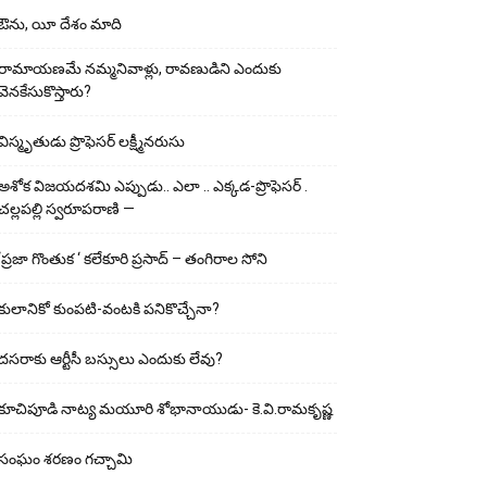
ఔను, యీ దేశం మాది
రామాయణమే నమ్మనివాళ్లు, రావణుడిని ఎందుకు
వెనకేసుకొస్తారు?
విస్మృతుడు ప్రొఫెసర్ లక్ష్మీనరుసు
అశోక విజ‌య‌ద‌శ‌మి ఎప్పుడు.. ఎలా .. ఎక్క‌డ‌-ప్రొఫెసర్ .
చల్లపల్లి స్వరూపరాణి —
‘ప్రజా గొంతుక ‘ కలేకూరి ప్రసాద్ – తంగిరాల సోని
కులానికో కుంప‌టి-వంట‌కి ప‌నికొచ్చేనా?
ద‌స‌రాకు ఆర్టీసీ బ‌స్సులు ఎందుకు లేవు?
కూచిపూడి నాట్య మ‌యూరి శోభానాయుడు- కె.వి.రామకృష్ణ
సంఘం శరణం గచ్చామి