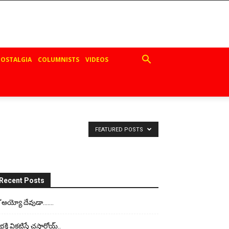
OSTALGIA
COLUMNISTS
VIDEOS
FEATURED POSTS
Recent Posts
“అయ్యో దేవుడా…….
భ‌క్తి విక‌టిస్తే చ‌స్తార్రోయ్‌..