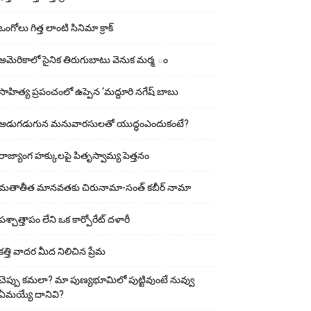
ఒంగోలు గిత్త లాంటి సినిమా క్రాక్
అమెరికాలో సైనిక తిరుగుబాటు వెనుక మర్మ ం
సాహిత్య ప్రపంచంలో ఉప్పెన ‘మద్దూరి నగేష్ బాబు
అడుగ‌డుగున మ‌నువార‌సుల‌తో యుద్ధంఎందుకంటే?
రాజ్యాంగ హక్కులపై పితృస్వామ్య పెత్తనం
మతాతీత మానవతకు చిరునామా-సంత్ కబీర్ నామా
పశ్చాత్తాపం లేని ఒక కార్పోరేట్ దళారీ
కత్తి వాదర మీద నిలిచిన ప్రేమ
చెప్పు క‌మ‌లా? మా పుణ్యభూమిలో పుట్టివుంటే నువ్వు
ఏమయ్యే దానివి?