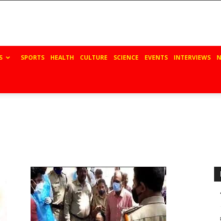
S
SPORTS
HEALTH
CULTURE
SCIENCE
EVENTS
INTERVIEWS
N