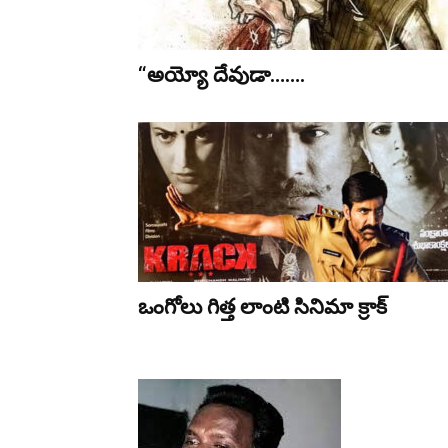
“అయ్యో దేవుడా…….
ఒంగోలు గిత్త లాంటి సినిమా క్రాక్