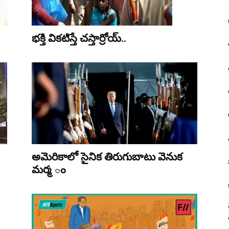
భ‌క్తి విక‌టిస్తే చ‌స్తార్రోయ్‌..
అమెరికాలో సైనిక తిరుగుబాటు వెనుక
మర్మ ం