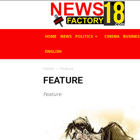
News
Factory
18
HOME
NEWS
POLITICS
CINEMA
BUSINES
ENGLISH
Home
Feature
FEATURE
Feature