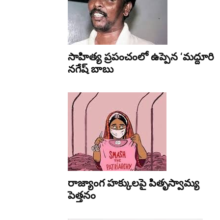
సాహిత్య ప్రపంచంలో ఉప్పెన ‘మద్దూరి
నగేష్ బాబు
రాజ్యాంగ హక్కులపై పితృస్వామ్య
పెత్తనం