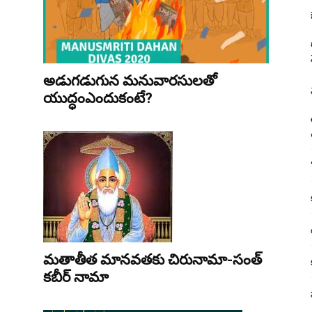
అడుగ‌డుగున మ‌నువార‌సుల‌తో
యుద్ధంఎందుకంటే?
మతాతీత మానవతకు చిరునామా-సంత్
కబీర్ నామా