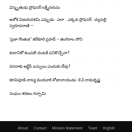
విస్మృతుడు ప్రొఫెసర్ లక్ష్మీనరుసు
అశోక విజ‌య‌ద‌శ‌మి ఎప్పుడు.. ఎలా .. ఎక్క‌డ‌-ప్రొఫెసర్ . చల్లపల్లి
స్వరూపరాణి —
‘ప్రజా గొంతుక ‘ కలేకూరి ప్రసాద్ – తంగిరాల సోని
కులానికో కుంప‌టి-వంట‌కి ప‌నికొచ్చేనా?
ద‌స‌రాకు ఆర్టీసీ బ‌స్సులు ఎందుకు లేవు?
కూచిపూడి నాట్య మ‌యూరి శోభానాయుడు- కె.వి.రామకృష్ణ
సంఘం శరణం గచ్చామి
About
Contact
Mission Statement
Team
English