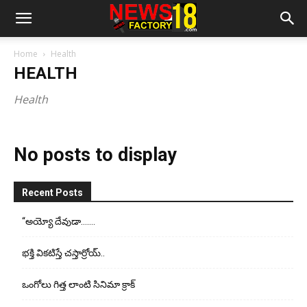
Home
Health
HEALTH
Health
No posts to display
Recent Posts
“అయ్యో దేవుడా…….
భ‌క్తి విక‌టిస్తే చ‌స్తార్రోయ్‌..
ఒంగోలు గిత్త లాంటి సినిమా క్రాక్