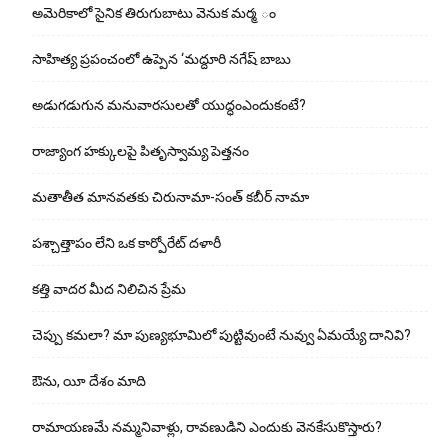
అమెరికాలో సైనిక తిరుగుబాటు వెనుక మర్మ ం
సాహిత్య ప్రపంచంలో ఉప్పెన ‘మద్దూరి నగేష్ బాబు
అడుగ‌డుగున మ‌నువార‌సుల‌తో యుద్ధంఎందుకంటే?
రాజ్యాంగ హక్కులపై పితృస్వామ్య పెత్తనం
మతాతీత మానవతకు చిరునామా-సంత్ కబీర్ నామా
పశ్చాత్తాపం లేని ఒక కార్పోరేట్ దళారీ
కత్తి వాదర మీద నిలిచిన ప్రేమ
చెప్పు క‌మ‌లా? మా పుణ్యభూమిలో పుట్టివుంటే నువ్వు ఏమయ్యే దానివి?
ఔను, యీ దేశం మాది
రామాయణమే నమ్మనివాళ్లు, రావణుడిని ఎందుకు వెనకేసుకొస్తారు?